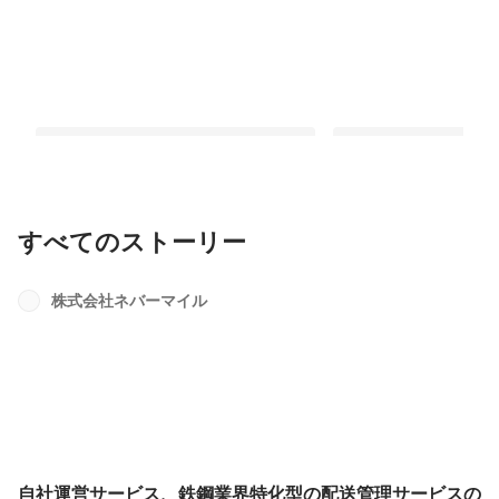
すべてのストーリー
自社運営サービス、鉄鋼業界特化型の
お客様のパートナーと
配送管理サービスのホームページが公
ンボルであるコーポレ
株式会社ネバーマイル
開されました。
ホームページの作成に
最新順で表示
最新順で表示
自社運営サービス、鉄鋼業界特化型の配送管理サービスの