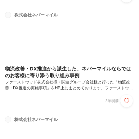
のために開発したサービス・プロダクトを通じて、業界や世の中を効率
よく動かしていきたいというネバーマイルの気持ちが強く込められてい
ます。東九運輸有限会社様の事業内容や、物流の2024年問題について
株式会社ネバーマイル
もお話しています。ネバーマイルが作成したホームページから新卒採用
へうまく繋がることを願っております！「お客様が求めているところに
しっかり到達する...
物流改善・DX推進から派生した、ネバーマイルならでは
のお客様に寄り添う取り組み事例
ファーストウッド株式会社様・関連グループ会社様と行った「物流改
善・DX推進の実施事項」をHP上にまとめております。ファーストウッ
ド株式会社様の事業基盤を、ネバーマイルが入り込むことによってより
強固なものにするため、物流DXの軸でさまざまな施策を実施していま
3年弱前
す！今まで実施してきた施策や、今後着手すべきことについて紹介して
います。このようなさまざまな施策の背景には、いちベンダーの枠を超
え、物流に限らず、お客様のお悩み・課題に対して真摯にご支援してい
株式会社ネバーマイル
きたいというネバーマイルの強い想いが存在しています。お客さまに寄
り添って事業を行うことを全ての指針としている、ネバーマイルの取り
組みをぜひご確認く...