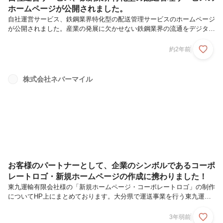
ホームページが公開されました。
自社運営サービス、鉄鋼業界特化型の配送管理サービスのホームページ
が公開されました。産業の発展に欠かせない鉄鋼業界の流通をデジタル
化。伝統的な鉄鋼地域での拡大、及び業界への展開を目指しています。
https://teppan.nevermile.co.jp/
約2年前
株式会社ネバーマイル
お客様のパートナーとして、企業のシンボルであるコーポ
レートロゴ・新規ホームページの作成に携わりました！
東九運輸有限会社様の「新規ホームページ・コーポレートロゴ」の制作
についてHP上にまとめております。大分県で運送事業を行う東九運輸
有限会社様のホームページ・コーポレートロゴの作成してから1年後の
インタビュー内容となります！このような取り組みの背景には、お客様
3年弱前