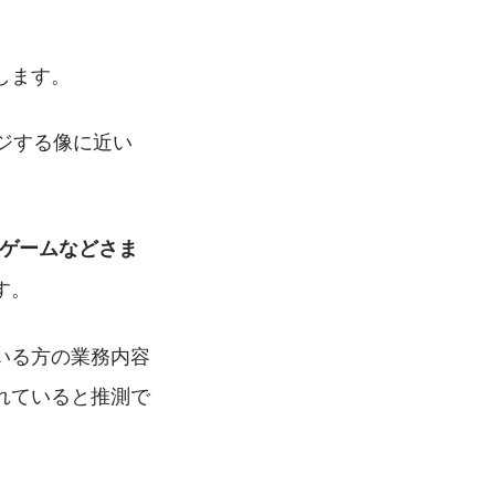
します。
ジする像に近い
Cゲームなどさま
す。
いる方の業務内容
れていると推測で