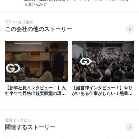
りませんか？
G.D.inc.株式会社
この会社の他のストーリー
【新卒社員インタビュー！】入
【経営陣インタビュー！】やり
社半年で昇格!?超実践型の環境
がいある仕事がしたい！熱量の
で日々奮闘中。
ある方必見！G.D.inc.の働く環
境・考え方とは。
社員インタビュー
関連するストーリー