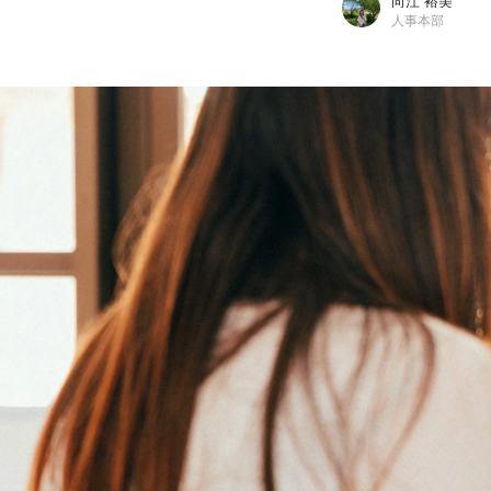
向江 裕美
人事本部
向江 裕美
株式会社アガルート / 人事本部