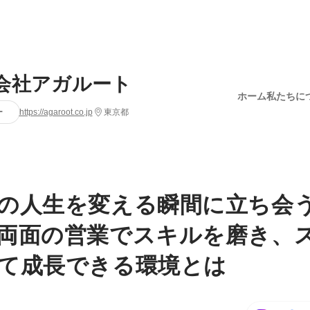
会社アガルート
ホーム
私たちに
ー
https://agaroot.co.jp
東京都
の人生を変える瞬間に立ち会
両面の営業でスキルを磨き、
て成長できる環境とは