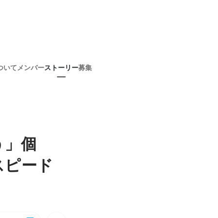
ついて
メンバー
ストーリー
募集
う」個
スピード