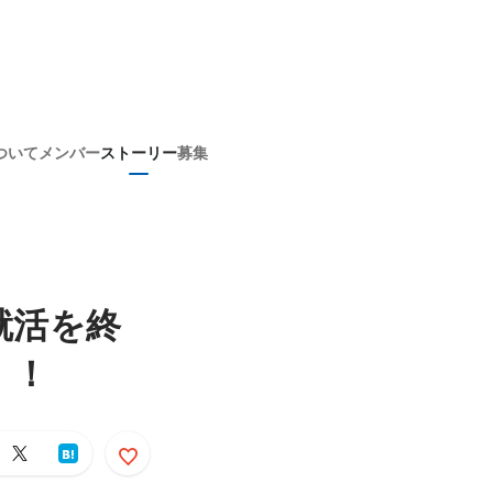
ついて
メンバー
ストーリー
募集
就活を終
！！