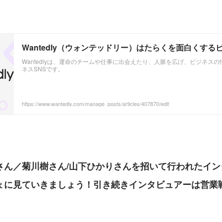
Wantedly（ウォンテッドリー）はたらくを面白くする
Wantedlyは、運命のチームや仕事に出会えたり、人脈を広げ、ビジネス
ネスSNSです。
https://www.wantedly.com/manage_posts/articles/407870/edit
さん／菊川樹さん/山下ひかりさんを招いて行われたイン
ょに見ていきましょう！引き続きインタビュアーは営業