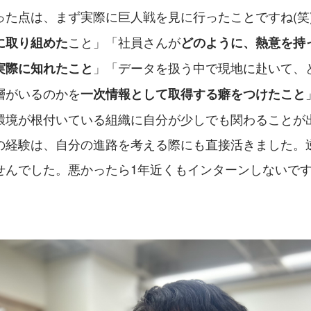
った点は、まず実際に巨人戦を見に行ったことですね(笑
こと」「社員さんが
に取り組めた
どのように、熱意を持
」「データを扱う中で現地に赴いて、
実際に知れたこと
層がいるのかを
一次情報として取得する癖をつけたこと
環境が根付いている組織に自分が少しでも関わることが
の経験は、自分の進路を考える際にも直接活きました。
せんでした。悪かったら1年近くもインターンしないで