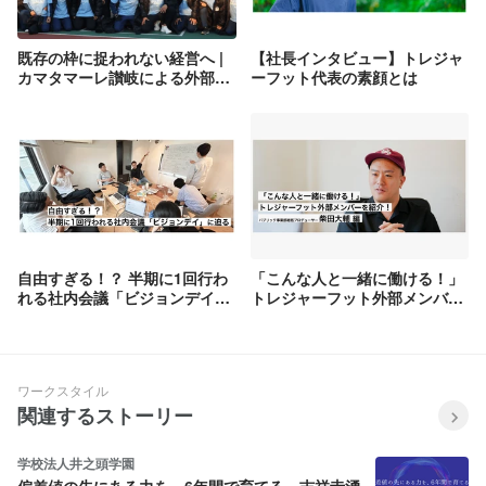
既存の枠に捉われない経営へ |
【社長インタビュー】トレジャ
カマタマーレ讃岐による外部人
ーフット代表の素顔とは
材活用プロジェクト（香川県・
人材マッチングプロジェクト）
自由すぎる！？ 半期に1回行わ
「こんな人と一緒に働ける！」
れる社内会議「ビジョンデイ」
トレジャーフット外部メンバー
に迫る
を紹介！柴田大輔 編
ワークスタイル
関連するストーリー
学校法人井之頭学園
偏差値の先にある力を、6年間で育てる。吉祥寺湧