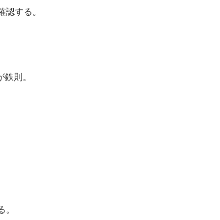
確認する。
が鉄則。
る。