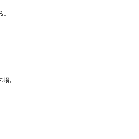
る。
の場。