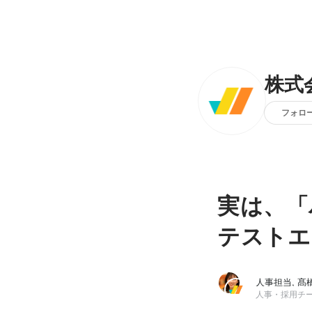
株式会
フォロ
実は、「
テストエ
人事担当, 髙