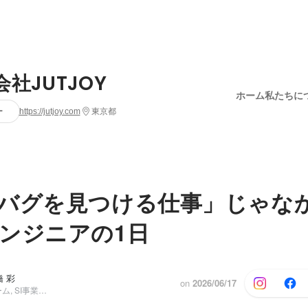
社JUTJOY
ホーム
私たちに
ー
https://jutjoy.com
東京都
バグを見つける仕事」じゃな
ンジニアの1日
橋 彩
on
2026/06/17
人事・採用チーム, SI事業部/マネージャー