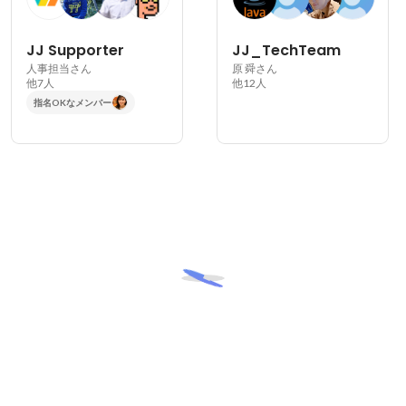
JJ Supporter
JJ_TechTeam
人事担当さん
原 舜さん
他7人
他12人
指名OKなメンバー