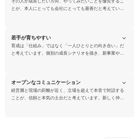
その一連のサイクルを全力でサポートしています。

その人が成長したい方向、やってみたいことを優先するこ
とが、本人にとっても会社にとっても最善だと考えていま
失敗を避けるのではなく、そこから何を得るか、どう次に
す。エンジニアが営業に転身し、そのエンジニア視点を営
活かすか。その向き合い方を大切にしている組織です。
業に活かす。エンジニアが新事業や新拠点の責任者にな
り、経営を学ぶ。

若手が育ちやすい
職種という枠ではなく、本人の希望と意欲を軸に、キャリ
育成は「仕組み」ではなく「一人ひとりとの向き合い」だ
アパスを柔軟に設計しています。

と考えています。個別の成長シナリオを描き、新事業や新
拠点の立ち上げ時には、年次を関係なく意欲のある若手を
その結果、「これが自分の職種」という固定観念のない、
責任者に抜擢する。

流動的で多面的な成長が可能な組織になっています。
オープンなコミュニケーション
組織全体で、メンバーが一人ひとりの可能性を信じ、対等
に対話し、その人の成長を応援する環境を整えています。

経営層と現場の距離が近く、立場を超えて本音で対話する
ことが、信頼と本気の土台だと考えています。新しく仲間
「自分は信じられている」「自分の挑戦を応援してくれる
になる人とも、既存メンバーとも、互いがつながる場を提
人がいる」——そうした確信の中で、若手は自発的に行動
供し、立場や役職に関係なく対等に向き合える環境を大切
できるようになっています。
にしています。

組織全体で課題に向き合い、納得できるまで話し合うプロ