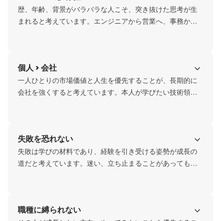
歴、年齢、背景がバラバラな人こそ、突き抜けた思考が生
まれると考えています。エンジニアから営業へ、事務から
デザイナーへ——職種や経歴を問わず迎え入れ、一人ひと
りを「この人には可能性がある」という前提で見ていま
す。

個人 > 会社
何に興味があるのか、何を面白いと感じているのか——会
一人ひとりの市場価値と人生を優先することが、長期的に
話を重ねながら、その人の「自分ならでは」を一緒に探し
会社を強くすると考えています。本人が学びたい技術領域
ていきます。

の現場に人を配置する。新事業立ち上げの際も、意欲のあ
る若手に責任者を任せ、経営経験を積ませる。

結果として、揃った100人より、尖った1人が集まる組織に
失敗を恐れない
なっています
社員はその機会の中で成長し、感謝を持って成長で還す。

失敗は学びの材料であり、経験を引き受ける姿勢が成長の
こうした信頼と循環の中で、社員が自分の意思で、誰も見
道だと考えています。迷い、立ち止まることがあっても、
たことのない景色を見に行ける環境が作られています。
そこから自分ごとに考え、何ができなかったのか、どう改
善できるのかを問い続ける。

職種に縛られない
社員が挑戦し、失敗し、自責の中から学び、次に進む——