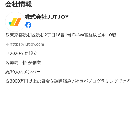
会社情報
株式会社JUTJOY
「そう思う」と「そうである」は違う。
突き抜けたエンジニア
ゼロから始める教育カ
最新順で表示
東京都渋谷区渋谷2丁目16番1号
Daiwa宮益坂ビル 10階
固定された投稿
https://jutjoy.com
2020/9 に設立
原島 悟 が創業
30人のメンバー
3000万円以上の資金を調達済み / 社長がプログラミングできる