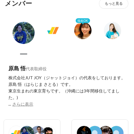
メンバー
セスを目指して磨き続けています。

もっと見る
その過程で、経営層と現場の心理的距離が縮まり、本当の
指名OK
信頼関係が生まれています。
原島 悟
代表取締役
株式会社JUT JOY（ジャットジョイ）の代表をしております。
原島 悟（はらじま さとる）です。

東京生まれの東京育ちです。（沖縄には3年間移住してまし
た。)

...
さらに表示