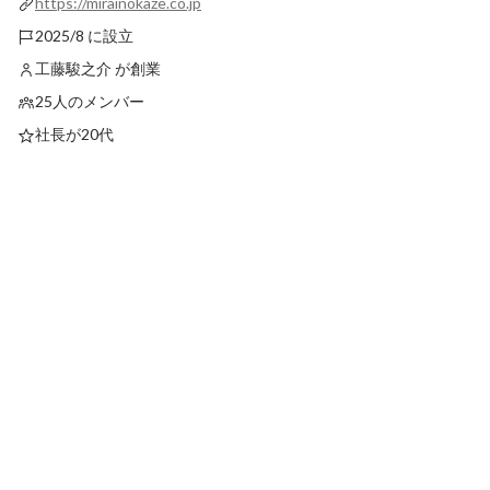
https://mirainokaze.co.jp
2025/8 に設立
工藤駿之介 が創業
25人のメンバー
社長が20代