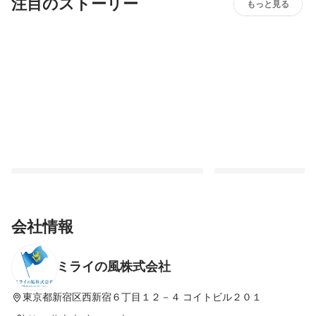
注目のストーリー
もっと見る
会社情報
ミライの風株式会社
【社員インタビュー#1】知識より先に動機
【代表インタビュー】
をつくる。ゼロから始める営業の第一歩と
まる人生。23歳の代
は？
「生きる力」
東京都新宿区西新宿６丁目１２－４
コイトビル２０１
最新順で表示
最新順で表示