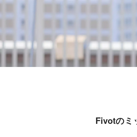
Fivotの