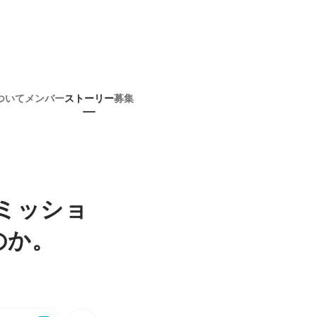
ついて
メンバー
ストーリー
募集
のミッショ
のか。