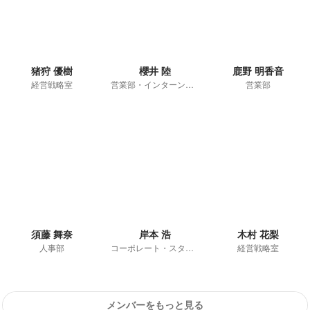
猪狩 優樹
櫻井 陸
鹿野 明香音
経営戦略室
営業部・インターン事業部統括マネージャー
営業部
須藤 舞奈
岸本 浩
木村 花梨
人事部
コーポレート・スタッフ
経営戦略室
メンバーをもっと見る