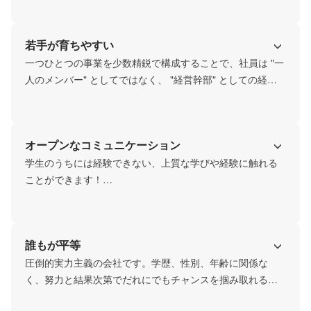
つきます。

毎日たくさんの人に出会い、商品を提案することで、「伝
若手が育ちやすい
える力」や「相手の心を読む力」、「自分を売る力」が手
に入ります。
一つひとつの事業を少数精鋭で構成することで、社員は "一
人のメンバー" としてではなく、 "経営幹部" としての経験
をいち早く積むことができます。

入社後は、リーダー → マネージャーとステップアップし、
自分の強みを活かした "企業内ベンチャー" に挑戦すること
オープンなコミュニケーション
を推奨しています。
学生のうちには経験できない、上質な学びや経験に触れる
ことができます！

社員＝家族の文化が浸透しており、毎年インターン生も一
緒に社員旅行に出かけたり、お食事の機会をいただいた
り、レクリエーションを開催したり。経営層との密なコミ
誰もが平等
ュニケーションを通して、成功者の価値観を学べる環境が
あります。
圧倒的実力主義の会社です。学歴、性別、年齢に関係な
く、努力と結果次第でだれにでもチャンスを掴み取れる環
境があります。
