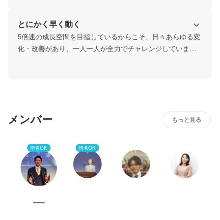
社会人は実歴の世界、フィードバックを素直に受け入れ行
動を起こし、結果で完結できる人材が評価される環境で
とにかく早く動く
す。皆さんの0→1を全力で応援します。
5倍速の成長空間を目指しているからこそ、日々あらゆる変
化・改善があり、一人一人が全力でチャレンジしていま
す。

全ては自分が源、とにかく自分が行動を起こすことで、世
界が変わります。考えるよりも即実行、これがエコライフ
の考え方です。ともに成長していきましょう。
メンバー
もっと見る
指名OK
指名OK