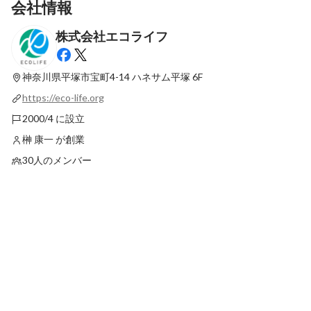
会社情報
株式会社エコライフ
【2026年版しくじり先生！】先輩から後輩
エコライフニュース～
へ等身大のアドバイス❤️‍🔥
最新順で表示
神奈川県平塚市宝町4-14 ハネサム平塚 6F
最新順で表示
https://eco-life.org
2000/4 に設立
榊 康一 が創業
30人のメンバー