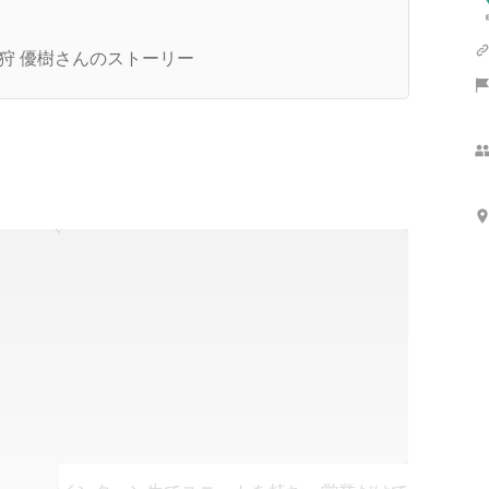
たった1ヶ月で初成果！】未経験から結果を出し
インターン生の“本気の挑戦”とは？
狩 優樹さんのストーリー