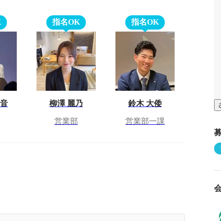
K
指名OK
指名OK
香音
柳澤 麗乃
鈴木 大倭
営業部
営業部一課