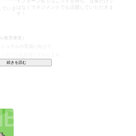
インターン生でユニットを持ち、営業だけで
はなくマネジメントでも活躍していただきま
していま
す！
ル教育事業）

ショナルの育成に向けて、

コンテンツを提供しております。

続きを読む
ョナル人財を育成します。

理念に弊社のインターンから日本を良くしていきます。

ネルギーを活用した新商材や、

ルギーを通じた顧客のコンサルティング" を行っておりま