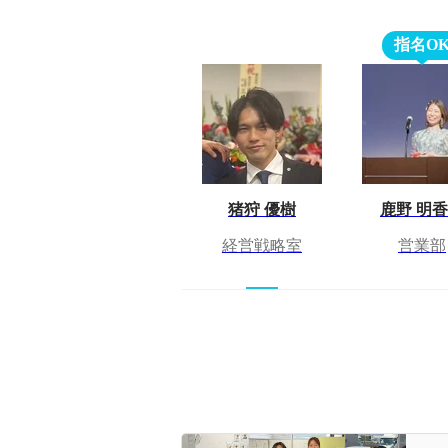
指名O
猪狩 優樹
鹿野 明
経営戦略室
営業部