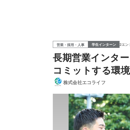
学生インターン
2エン
営業・採用・人事
長期営業インター
コミットする環
株式会社エコライフ