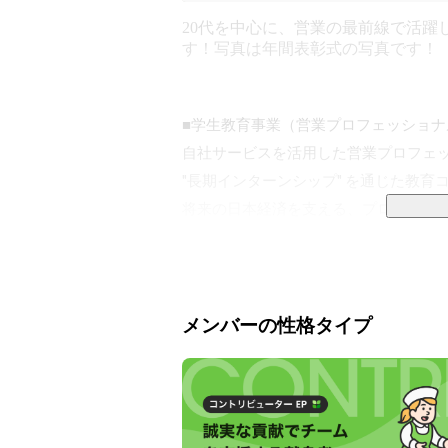
20代を中心に、営業の最前線で活躍
す！写真は年間表彰式の写真です！
■学生教育事業（営業プロフェッショナ
自社サービスを活用した営業プロフェッ
"長期インターンシップ" を通じた教育
将来の日本経済を支える、プロフェッシ
”若者の可能性で、社会を変える。”を
https://eacademy.eco-life.org/
メンバーの性格タイプ
■エネルギーソリューション事業

太陽光・蓄電池・オール電化等のエコエ
エコリフォームの活用による、 "エネ
す。
