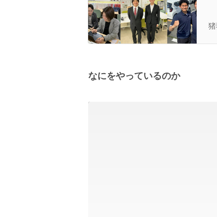
【
た
猪
なにをやっているのか