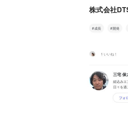
株式会社D
成長
開発
1 いいね！
三宅 保
組込みエ
日々を過ご
フォ