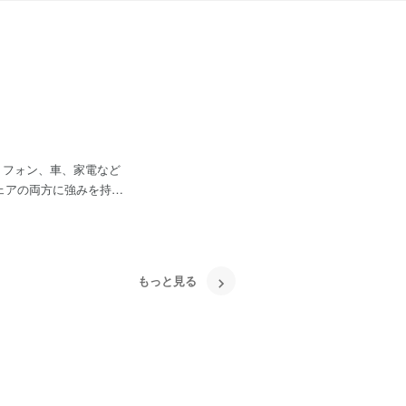
トフォン、車、家電など
すが、両方を扱うことが
しいシナジーが生まれる
もっと見る
できることが強みです。
えるサービスをローンチし
、一次請けとして多くの