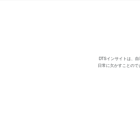
DTSインサイトは、
日常に欠かすことのできない機器を、陰で支えて
ていることです。 ソ
できる企業は多くありません。 2024年4月からは、この強みをさらに活かしていける
した。 扱う製品ごと
ことを期待しています。 ・プロダクト事業部 自社製品の開発、販売を中心に行っています。 製造業界で欠か
ールに対して大きなシ
2025年4月からは、
ました。 サイトダイバー：https://www
中心とした受託ソフト
ご相談をいただいています。 大