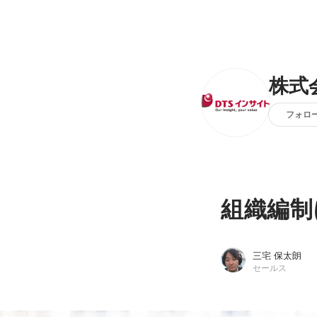
株式
フォロ
組織編制
三宅 保太朗
セールス