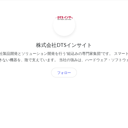
株式会社DTSインサイト
自社製品開発とソリューション開発を行う“組込みの専門家集団”です。 スマー
います。 当社の強みは、ハードウェア・ソフトウェアの両方に強みを持っ
フトウェアだけ、ハードウェアだけでソリューション提案を行う企業はありま
ように、組織体制を本部制へ変更しま
フォロー
に分かれていた部門をひとつに集約し、事業本部として編成し直すことで、新
せない開発ツ
ェアを持っていることから、お客様のニーズをいち早く取り入れて製品化が
ソリューションビジネス部も事業部配下組織へ。 最近では建設現場のDXを支
.dts-insight.co.jp/sp/sitediver/index.html ・システム事業部 医療・車載・組み込みを
ウェア開発を担っています。 組込みエンジニアが多く在籍していることから
手メーカー様の戦略部分から関わることも多いです。 本部を中心に2つの事業部が互いに連
携をしながら、目指しているのは一歩先の顧客提案ができる会社です。