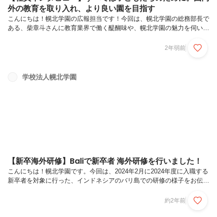
外の教育を取り入れ、より良い園を目指す
こんにちは！幌北学園の広報担当です！今回は、幌北学園の総務部長で
ある、柴章斗さんに教育業界で働く醍醐味や、幌北学園の魅力を伺いま
した。教育・保育業界に興味をお持ちの方や、事業の作り手として活躍
していきたい方は必見です！ぜひ最後までご覧ください！■プロフィー
2年弱前
ル柴 章斗（Shiba Akito）自動車ディーラーや広告代理店での経験を経
て、専門学校の事務としてキャリアを積む。その後、学校法人幌北学園
に出会い入職。入職後は総務課や園長、各園の立ち上げに携わり、現在
学校法人幌北学園
は総務部長として活躍する。人の成長に携わりたい。その想いから幌北
学園に入職ー学校法人幌北学園に入職するまでの経緯を教えてくださ
い。社会...
【新卒海外研修】Baliで新卒者 海外研修を行いました！
こんにちは！幌北学園です。今回は、2024年2月に2024年度に入職する
新卒者を対象に行った、インドネシアのバリ島での研修の様子をお伝え
します。学園の教育保育の理念・目標・方針の理解を深めるほか、保育
の考え方を学び、現地の施設見学や体験も行う充実した研修となりまし
約2年前
た。海外研修のメリット1つは、「新しい世界を知ることで固定観念を