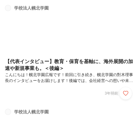
崩す体験ができる」ことです。学園の理念「子どもたちのために」常に
より良い・もっとを目指す保育は、固定観念にとらわれない想像力が大
学校法人幌北学園
切です。固定観念に縛られると、コトモノヒトを同じ角度でしか見られ
なくなり、いろいろな選択肢や可能性を否定してしまいます。新しい世
界との出会...
【代表インタビュー】教育・保育を基軸に、海外展開の加
速や新規事業も。＜後編＞
こんにちは！幌北学園広報です！前回に引き続き、幌北学園の對木理事
長のインタビューをお届けします！後編では、会社経営への想いや未来
の事業展開について語っていただきました。前編を読んでから後編をお
読みいただくことをおすすめします。ぜひ最後まで、ご覧ください！理
3年弱前
事長プロフィール早稲田大学理工学部卒業。シャープ勤務。退職後、
Washington University in St.Louis, MBA在学の為、渡米。在学中、日系
上場企業アメリカ進出プロジェクト等に従事。MBA取得後に帰国、シ
学校法人幌北学園
ティバンク法人金融部門TMTセクターに勤務。2008年、前理事長の退
任に伴い現職に就く。まだ前編を見ていない...