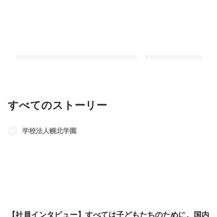
すべてのストーリー
【社員インタビュー】すべては子ども
【新卒海外研修】Bali
たちのために。国内外の教育を取り入
修を行いました！
学校法人幌北学園
れ、より良い園を目指す
最新順で表示
最新順で表示
【社員インタビュー】すべては子どもたちのために。国内