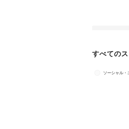
すべてのス
～爆弾テロとの遭遇
広報PR】で創業し
ソーシャル・
最新順で表示