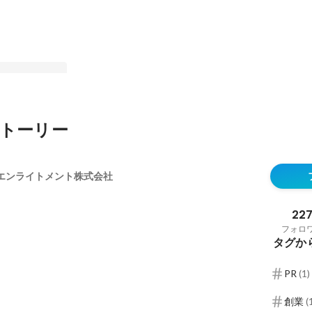
トーリー
～【社会貢献×
た理由
エンライトメント株式会社
22
フォロ
タグか
PR
(
1
)
創業
(