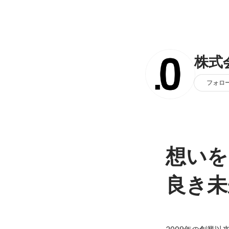
株式
フォロ
想いを
良き未