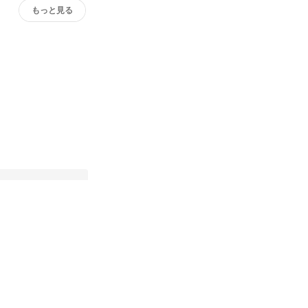
もっと見る
オウンドメディア「ド
る心をこそっとくすぐ
激する