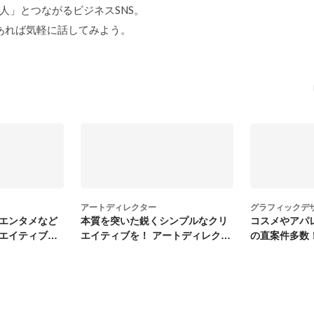
「中の人」とつながるビジネスSNS。
あれば気軽に話してみよう。
アートディレクター
グラフィックデ
エンタメなど
本質を突いた鋭くシンプルなクリ
コスメやアパ
エイティブデ
エイティブを！ アートディレクタ
の直案件多数
ー募集
イナー募集