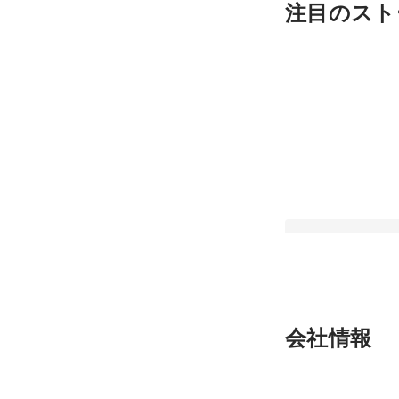
注目のスト
ドットゼロのオフィ
会社情報
クリエイティブは集
ら
固定された投稿