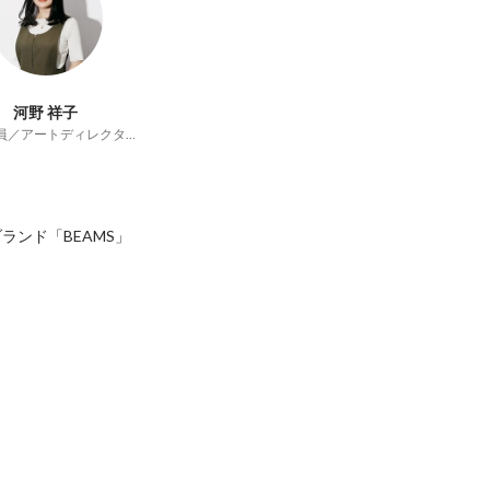
河野 祥子
執行役員／アートディレクター
ンド「BEAMS」