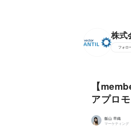
株式
フォロ
【mem
アプロモ
飯山 早織
マーケティング