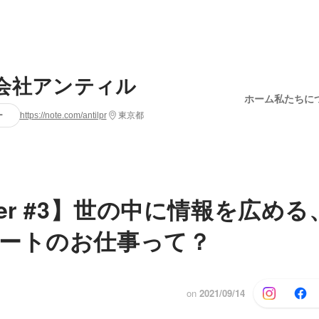
会社アンティル
ホーム
私たちに
ー
https://note.com/antilpr
東京都
ber #3】世の中に情報を広め
ートのお仕事って？
on
2021/09/14