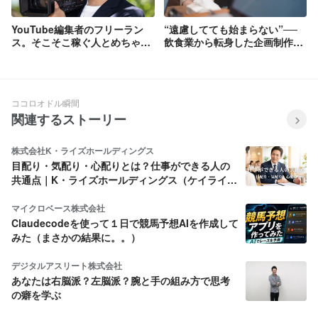
YouTube編集者のフリーラン
“遠慮してても始まらない”──
ス。そこそこ稼ぐ人とめちゃく
飲食業から転身した企画制作者
ちゃ稼ぐ人の違いは〇〇！？〇
が見つけた、挑戦を応援してく
〇を身につけるために必要なこ
れる場所
ととは。
ココロオドル瞬間
関連するストーリー
株式会社K・ライズホールディングス
目配り・気配り・心配りとは？仕事ができる人の
共通点｜K・ライズホールディングス（ケイライ
ズ)
マイクロベース株式会社
Claudecodeを使って１日で競馬予想AIを作成して
みた（まさかの結果に。。）
デジタルアスリート株式会社
あなたは右脳派？左脳派？腕と手の組み方で思考
の癖を学ぶ