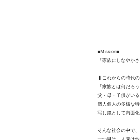
■Mission■

「家族にしなやかさ
▍これからの時代の
「家族とは何だろう
父・母・子供がいる
個人個人の多様な特
写し鏡として内面化
そんな社会の中で、
一つ目は、人間は他