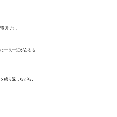
環境です。

には一長一短があるも
誤を繰り返しながら、