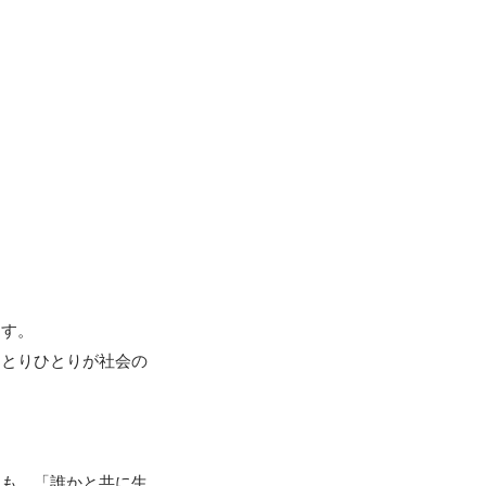
す。

ひとりひとりが社会の
ても、「誰かと共に生