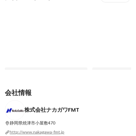
会社情報
株式会社ナカガワFMT
【会社紹介第５弾！】取りまとめ役のミッ
【会社紹介第４弾！】
ション！自ら舵をとり、プロジェクトを推
い」と「欠かせないも
進せよ！
します
静岡県焼津市小屋敷470
最新順で表示
最新順で表示
http://www.nakagawa-fmt.jp