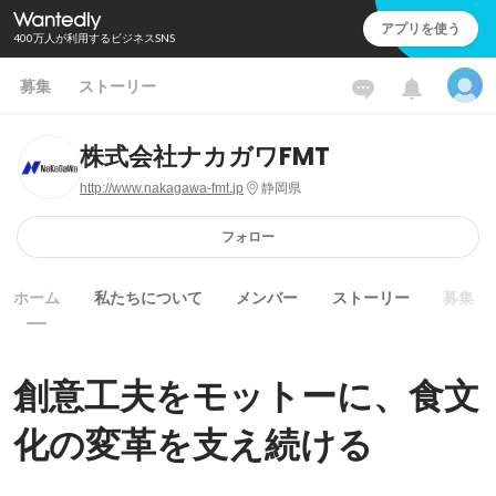
アプリを使う
400万人が利用するビジネスSNS
募集
ストーリー
株式会社ナカガワFMT
http://www.nakagawa-fmt.jp
静岡県
フォロー
ホーム
私たちについて
メンバー
ストーリー
募集
創意工夫をモットーに、食文
化の変革を支え続ける