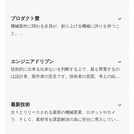
プロダクト愛
機械製作に関わる全員が、創り上げる機械に誇りを持つこ
と。

それが「モノづくり」を推進する原動力だと考えていま
す。
エンジニアドリブン
技術的に出来る出来ないを判断する上で、最も尊重するの
は設計者、製作者の意見です。技術者の意図、考えの結晶
最新技術
次々とリリースされる最新の機械要素、ロボットやカメ
ラ、ＰＬＣ、素材等を課題解決の為に存分に導入していま
す。