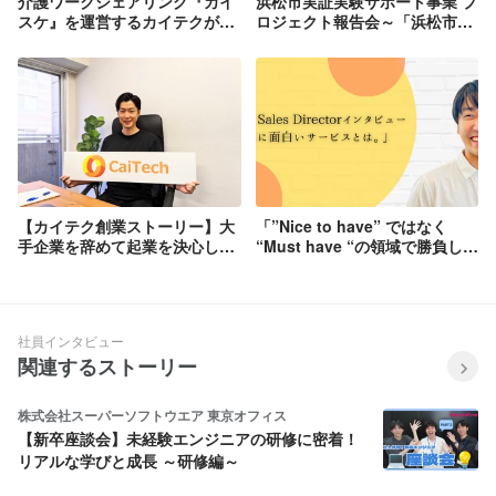
介護ワークシェアリング『カイ
浜松市実証実験サポート事業 プ
スケ』を運営するカイテクが総
ロジェクト報告会～「浜松市×
額約1億円の資金調達を実施
スタートアップ」による社会課
題解決の試み～ に参加させてい
ただきました！
【カイテク創業ストーリー】大
「”Nice to have” ではなく
手企業を辞めて起業を決心した
“Must have “の領域で勝負した
介護業界の魅力とは？
い」スタートアップ複数社の、
マネージャー・事業開発経験者
が本当に意義のあるサービスを
語る。
社員インタビュー
関連するストーリー
株式会社スーパーソフトウエア 東京オフィス
【新卒座談会】未経験エンジニアの研修に密着！
リアルな学びと成長 ～研修編～