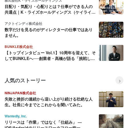
株式会社K・ライズホールディングス
目配り・気配り・心配りとは？仕事ができる人の
共通点｜K・ライズホールディングス（ケイライ
ズ)
アクトインディ株式会社
数字だけを見るのがディレクターの仕事ではあり
ません。
BUNKLE株式会社
【トップインタビュー Vol.1】10周年を迎えて、そ
してBUNKLEへ──創業者・髙橋が語る「挑戦し続
ける理由」
人気のストーリー
NINJAPAN株式会社
失敗と挫折の連続から這い上がり続ける壮絶な人
生。社長に今までとこれからを聞いてみた。
Wantedly, Inc.
リリースは「作業」ではなく「仕組み」 —
iOS/Androidのリリースワークフロー統一