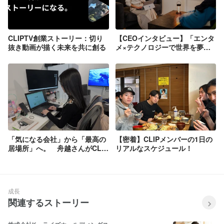
CLIPTV創業ストーリー：切り
【CEOインタビュー】「エンタ
抜き動画が描く未来を共に創る
メ×テクノロジーで世界を夢中
に！」株式会社CLIPの革命的シ
ョート動画サービスの裏側に迫
る！
「気になる会社」から「最高の
【密着】CLIPメンバーの1日の
居場所」へ。 舟越さんがCLIP
リアルなスケジュール！
で見つけた自分の可能性！
成長
関連するストーリー