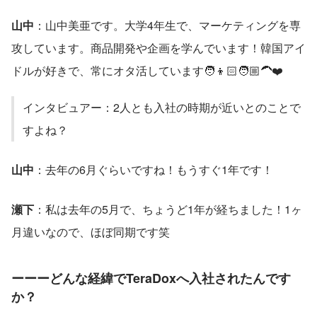
山中
：山中美亜です。大学4年生で、マーケティングを専
攻しています。商品開発や企画を学んでいます！韓国アイ
ドルが好きで、常にオタ活しています🧑👦🏻🧑🏼‍🦱❤️
インタビュアー：2人とも入社の時期が近いとのことで
すよね？
山中
：去年の6月ぐらいですね！もうすぐ1年です！
瀬下
：私は去年の5月で、ちょうど1年が経ちました！1ヶ
月違いなので、ほぼ同期です笑
ーーーどんな経緯でTeraDoxへ入社されたんです
か？