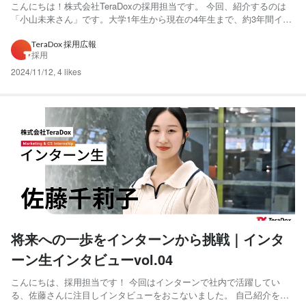
こんにちは！株式会社TeraDoxの採用担当です。 今回、紹介するのは
「小山未来さん」です。大学1年生から現在の4年生まで、約3年間イン
ターン生として活躍しております。 社員並みに長い期間、TeraDoxを
見てきた彼女のインタビューは良くも悪くも真髄をついております。
TeraDox 採用広報
採用
では、さっそく見ていきましょう～！！ ...
2024/11/12
,
4 likes
将来への一歩をインターンから挑戦｜インタ
ーン生インタビューvol.04
こんにちは、採用担当です！ 今回はインターンで社内で活躍してい
る、佐藤さんに注目しインタビューをおこないました。 自己紹介をお