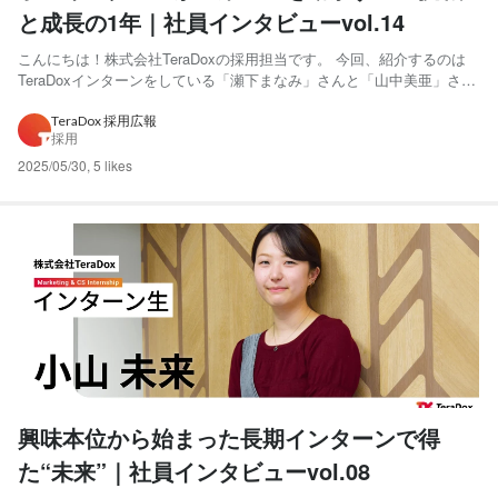
と成長の1年｜社員インタビューvol.14
こんにちは！株式会社TeraDoxの採用担当です。 今回、紹介するのは
TeraDoxインターンをしている「瀬下まなみ」さんと「山中美亜」さん
です。昨年2024年の同時期に入社され、現在はセールス＆マーケティ
ング部でSNS運用を担当されています。 約1年間インターンをされて、
TeraDox 採用広報
採用
様々な学びや変化があったようです！弊社事...
2025/05/30
,
5 likes
興味本位から始まった長期インターンで得
た“未来”｜社員インタビューvol.08