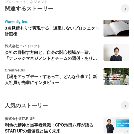
プロジェクトマネジメント
関連するストーリー
Wantedly, Inc.
3点見積もりで実現する、遅延しないプロジェクト
計画術
株式会社コパイロツト
会社の目指す方向と、自身の関心領域が一致。
「ナレッジマネジメントとチームの関係・あり
方」を模索し続けた4年間【メンバーインタビュー
#05】
CreativeOut
【場をアップデートするって、どんな仕事？】新
人社員が先輩にインタビュー
人気のストーリー
株式会社STAR UP
利他の精神と当事者意識：CPO池田八輝が語る
STAR UPの価値観と描く未来