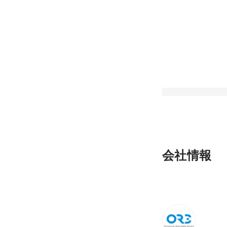
【リフレッシュしな
会社情報
所】福利厚生どんな
か？
最新順で表示