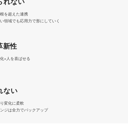
られない
根を超えた連携

い領域でも応用力で形にしていく
革新性
化×人を喜ばせる

れない
り変化に柔軟

ンジは全力でバックアップ