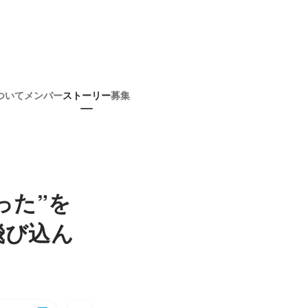
ついて
メンバー
ストーリー
募集
った”を
飛び込ん