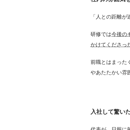
「人との距離が
研修では
今後の
かけてくださっ
前職とはまった
やあたたかい雰
入社して驚い
代表が、日報に