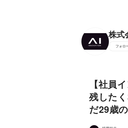
株式会
フォロ
【社員イ
残したく
だ29歳