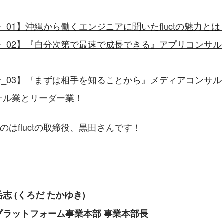
紹介_01】沖縄から働くエンジニアに聞いたfluctの魅力とは
員紹介_02】『自分次第で最速で成長できる』アプリコンサルタ
員紹介_03】『まずは相手を知ることから』メディアコンサ
サル業とリーダー業！
のはfluctの取締役、黒田さんです！
志 (くろだ たかゆき)
プラットフォーム事業本部 事業本部長