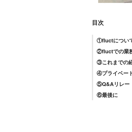
目次
①fluctについ
②fluctでの
③これまでの
④プライベー
⑤Q&Aリレー
⑥最後に