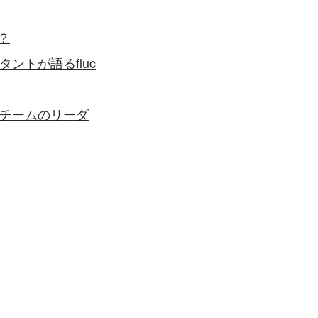
？
ントが語るfluc
ルチームのリーダ