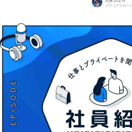
八木 ひより
メディアグロー
八木 ひより
株式会社fluct / メディアグロース本部