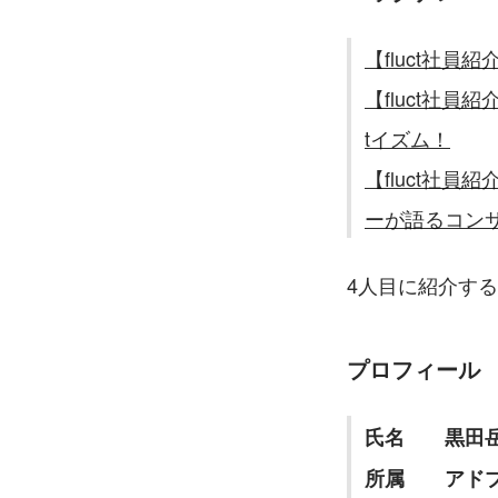
【fluct社員
【fluct社
tイズム！
【fluct社
ーが語るコン
4人目に紹介する
プロフィール
氏名　　黒田岳
所属　　アド