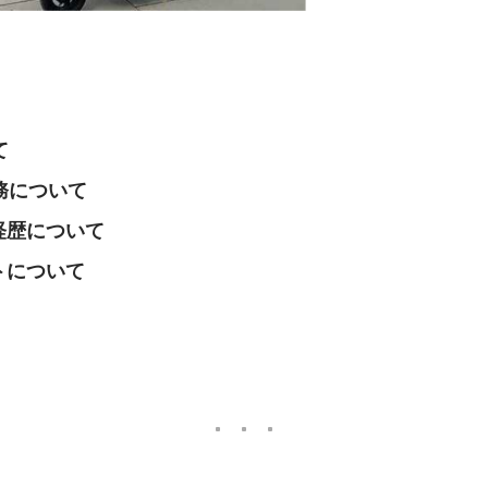
て
業務について
経歴について
トについて