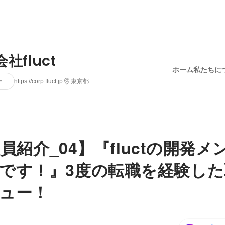
社fluct
ホーム
私たちに
ー
https://corp.fluct.jp
東京都
t社員紹介_04】『fluctの開発
です！』3度の転職を経験した
ュー！