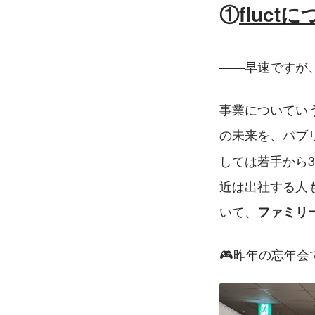
①
fluct
——早速ですが
事業についてい
の未来を、パブ
しては若手から
近は出社する人
いて、
ファミリ
🎮昨年の忘年会