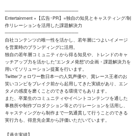
──────────────────────

Entertainment ×【広告･PR】=独自の知見とキャスティング/制
作リレーションを活用した課題解決力

──────────────────────

自社コンテンツの唯一性を活かし、若年層につよいイメージ
を営業時のブランディングに活用。

独自の若年層コミュニティから得る知見や、トレンドのキャ
ッチアップ力を活かした“エンタメ発想”の企画・課題解決力を
用いてソリューション提案を行います。

Twitterフォロワー数日本一の人気声優や、賞レース王者のお
笑いコンビをブレイク前から起用してきた実績があり、エン
タメの感度を磨くことのできる環境でもあります。

また、卒業生のコミュニティやイベントコンテンツを通した
事務所や制作プロダクション等とのリレーションを活用し、
キャスティングから制作まで一気通貫して行うことのできる
実行力も、得意先企業から評価いただいています。

【過去実績】
