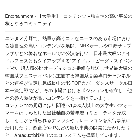
──────────────────────

Entertainment ×【大学生】=コンテンツ +独自性の高い事業の
核となるコミュニティ

──────────────────────

エンタメ分野で、熱量が高くコアなニーズのある市場におけ
る独自性の高いコンテンツを展開。NHKホールや中野サンプ
ラザなどの著名なホールでの公演を行い、日本最大級のアイ
ドルフェスともタイアップする“アイドルコピーダンスイベン
ト”や、超人気公開オーディション番組を放送し世界最大級の
韓国系フェスティバルも主催する韓国系音楽専門チャンネル
との連携が決定し急成長中の“K-POPカバーダンスサークル日
本一決定戦”など、その市場におけるポジションを確立し、他
社の参入障壁が高いコンテンツを手掛けています。

コンテンツの周辺には年間述べ1,000人以上の大学生パフォー
マーをはじめとした当社独自の若年層コミュニティを形成
し、そこから得られるナレッジやリレーションを広告事業に
活用したり、飲食店やIPなどの新規事業の開発に活かしたり
と、AmaductioN独自のエコシステムを構築しています。
