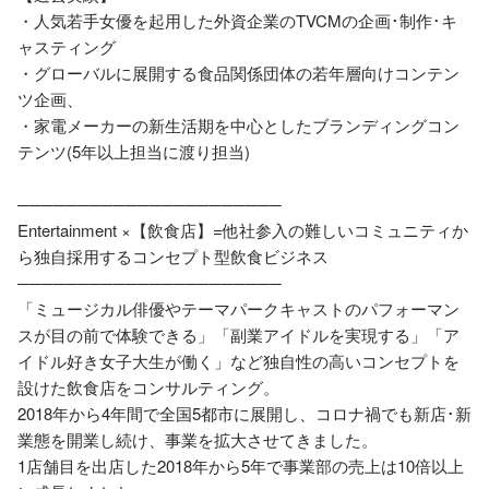
・人気若手女優を起用した外資企業のTVCMの企画･制作･キ
ャスティング

・グローバルに展開する食品関係団体の若年層向けコンテン
ツ企画、

・家電メーカーの新生活期を中心としたブランディングコン
テンツ(5年以上担当に渡り担当)

──────────────────────

Entertainment ×【飲食店】=他社参入の難しいコミュニティか
ら独自採用するコンセプト型飲食ビジネス

──────────────────────

「ミュージカル俳優やテーマパークキャストのパフォーマン
スが目の前で体験できる」「副業アイドルを実現する」「ア
イドル好き女子大生が働く」など独自性の高いコンセプトを
設けた飲食店をコンサルティング。

2018年から4年間で全国5都市に展開し、コロナ禍でも新店･新
業態を開業し続け、事業を拡大させてきました。

1店舗目を出店した2018年から5年で事業部の売上は10倍以上