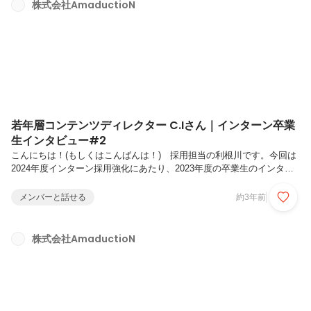
ドバイスやクリエイティブディレクションを依頼しています。ご一緒す
株式会社AmaductioN
るきっかけは、日本のガールズカルチャーを海外に発信するWebメディ
ア「Tokyo Girls' Updat...
若年層コンテンツディレクター C.Iさん｜インターン卒業
生インタビュー#2
こんにちは！(もしくはこんばんは！) 採用担当の利根川です。今回は
2024年度インターン採用強化にあたり、2023年度の卒業生のインタビ
ューをご紹介します。アマダクションでは、これまでもたくさんの長期
インターン生と事業を成長させてきました。多くの卒業生がエンタメ・
メンバーと話せる
約3年前
マーケティング業界で活躍しており、過去3年間の卒業生だけでも下記
のような企業へ就職しています。・大手広告代理店(2023年卒)・大手
PR会社(2023年卒)・大手音楽レーベル(2023年卒)・大手芸能事務所
株式会社AmaductioN
(2023年卒)・外資系コンサルティング会社(2023年卒)・デジタル系大手
広告会社(2022年卒)・民法キー局(2021年...