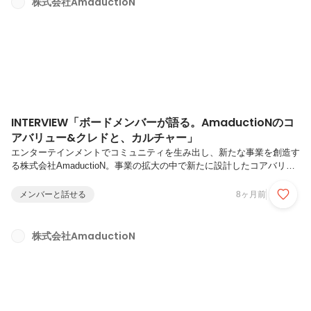
株式会社AmaductioN
田亮氏が対談しそれぞれの視点からエンタメとビジネスについて語っ
た。想いの先にコミュニティがあ...
INTERVIEW「ボードメンバーが語る。AmaductioNのコ
アバリュー&クレドと、カルチャー」
エンターテインメントでコミュニティを生み出し、新たな事業を創造す
る株式会社AmaductioN。事業の拡大の中で新たに設計したコアバリュ
ーとクレドについて、代表の稲留慶司、執行役員の利根川、事業統括マ
ネージャーの青山＆榑林の4名を招き、このタイミングでコアバリュー
メンバーと話せる
8ヶ月前
とクレドをつくった経緯やAmaductioNの人材との向き合いについて語
った。コアバリュー/クレドが掲載されたAmaductioNの採用ピッチ資料
はこちら
株式会社AmaductioN
https://www.wantedly.com/companies/company_7346587/post_articles/
1026186−−AmaductioNではコア...