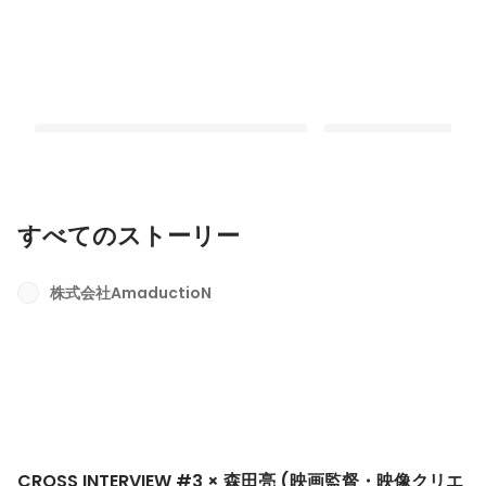
すべてのストーリー
採用ピッチ資料を公開｜コアバリュー/
CROSS INTERVIEW 
クレドも策定しました
エンタメを軸に展開す
株式会社AmaductioN
ジネスストーリー
固定された投稿
固定された投稿
CROSS INTERVIEW #3 × 森田亮 (映画監督・映像クリエ