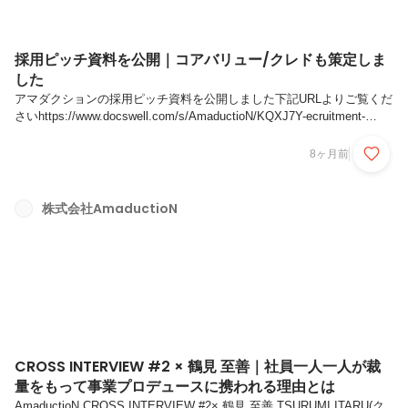
採用ピッチ資料を公開｜コアバリュー/クレドも策定しま
した
アマダクションの採用ピッチ資料を公開しました下記URLよりご覧くだ
さいhttps://www.docswell.com/s/AmaductioN/KQXJ7Y-ecruitment-
pitch_2025一部を抜粋して、本ストーリーでもご紹介いたしますステー
トメント事業についてコアバリュー/クレドキャリアについてステート
8ヶ月前
メント事業についてコアバリュー/クレドキャリアについて
株式会社AmaductioN
CROSS INTERVIEW #2 × 鶴見 至善｜社員一人一人が裁
量をもって事業プロデュースに携われる理由とは
AmaductioN CROSS INTERVIEW #2× 鶴見 至善 TSURUMI ITARU(ク