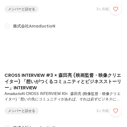
『東京まじっくぽーしょん』プロデューサーのがおちゃん。こだわりが
詰まったブランドを武器に事業を拡大しつづけるプロデュース術や
メンバーと話せる
3ヶ月前
AmaductioNとの協働について話を聞いた。－－まずはがおちゃんの自
己紹介をお願いできますか？がおちゃん 『東京まじっくぽーしょ
ん』 でプロデューサー兼キャストを務めている、がおちゃんです。－
株式会社AmaductioN
－プロデューサーとしての仕事を深掘りさせていただきたいのですが、
具体的にどんなことをされていますか？がおちゃん 店舗の立ち上げか
ら、プロデ...
CROSS INTERVIEW #3 × 森田亮 (映画監督・映像クリエ
イター) 「想いがつくるコミュニティとビジネスストーリ
ー」INTERVIEW
AmaductioN CROSS INTERVIEW #3× 森田亮 (映像監督・映像クリエ
イター)「想いの先にコミュニティがあれば、それは必ずビジネスにな
る」エンターテインメントでコミュニティを生み出し、新たな事業を創
造する株式会社AmaductioN。既存の枠組みにとらわれず、次々とビジ
メンバーと話せる
3ヶ月前
ネスストーリーを創り出している。今回は、そんな株式会社
AmaductioN代表取締役 稲留慶司 氏と映像監督・映像クリエイターで
あり、現在AmaductioNと共に＋idolist（アイドリスト）を展開する森