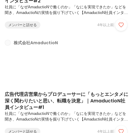
インタビュー#2
社員に「なぜAmaductioNで働くのか」「なにを実現できたか」などを
聞き、AmaductioNの実情を掘り下げていく【AmaductioN社員インタビ
ュー】。前編に引き続き、広報・マーケティング事業部でマネージャー
を務める利根川 貴史 (とねがわ たかし)さんにお話をうかがいました。
メンバーと話せる
4年以上前
【プロフィール】利根川 貴史 (とねがわ たかし) ｜ プロデューサー
/ マーケティングプランナー1991年6月4日生まれ。東京都出身。慶應義
塾高校から慶應義塾大学法学部へ進学。大学時代は学生団体に所属し、
株式会社AmaductioN
300名の団員と共に年間動員1万人のイベントを主催。大学4年時に広告
会社でフルタイム勤務のインター...
広告代理店営業からプロデューサーに「もっとエンタメに
深く関わりたいと思い、転職を決意」｜AmaductioN社
員インタビュー#1
社員に「なぜAmaductioNで働くのか」「なにを実現できたか」などを
聞き、AmaductioNの実情を掘り下げていく【AmaductioN社員インタビ
ュー】。今回は、マーケティング事業部でマネージャーを務める利根川
貴史 (とねがわ たかし)さんにお話をうかがいました。【プロフィー
メンバーと話せる
4年以上前