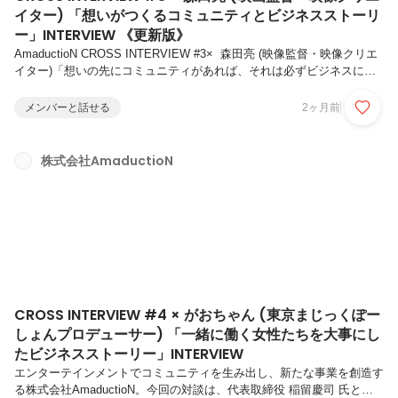
イター) 「想いがつくるコミュニティとビジネスストーリ
ー」INTERVIEW 《更新版》
AmaductioN CROSS INTERVIEW #3× 森田亮 (映像監督・映像クリエ
イター)「想いの先にコミュニティがあれば、それは必ずビジネスにな
る」エンターテインメントでコミュニティを生み出し、新たな事業を創
造する株式会社AmaductioN。既存の枠組みにとらわれず、次々とビジ
メンバーと話せる
2ヶ月前
ネスストーリーを創り出している。今回は、そんな株式会社
AmaductioN代表取締役 稲留慶司 氏と映像監督・映像クリエイターで
あり、現在AmaductioNと共に＋idolist（アイドリスト）を展開する森
株式会社AmaductioN
田亮氏が対談しそれぞれの視点からエンタメとビジネスについて語っ
た。※過去に公開した記事の一部...
CROSS INTERVIEW #4 × がおちゃん (東京まじっくぽー
しょんプロデューサー) 「一緒に働く女性たちを大事にし
たビジネスストーリー」INTERVIEW
エンターテインメントでコミュニティを生み出し、新たな事業を創造す
る株式会社AmaductioN。今回の対談は、代表取締役 稲留慶司 氏と