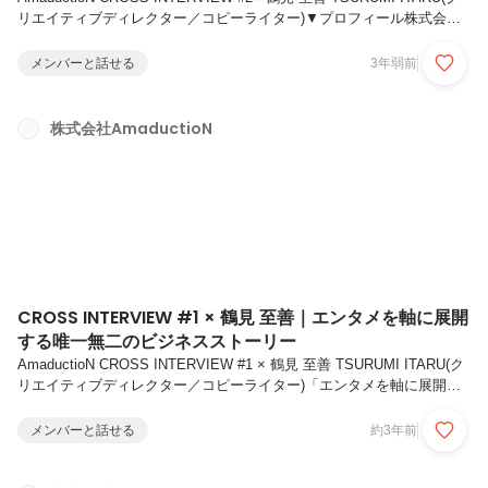
リエイティブディレクター／コピーライター)▼プロフィール株式会社
AmaductioN 代表取締役 稲留 慶司1987年生まれ。福岡県立修猷館高等
学校を卒業後、単身中国に渡る。2010年上海交通大学卒業。総合広告
メンバーと話せる
3年弱前
代理店に入社後、広告プランナーとして従事し、大手カメラメーカーの
キャンペーン等の企画を担当。その後、若年層マーケティング企業で新
規事業を多数手がける。2016年株式会社AmaductioNを立ち上げ、コン
株式会社AmaductioN
テンツ開発や広告事業、飲食店コンサルティングを展開株式会社ひろろ
代表取締役...
CROSS INTERVIEW #1 × 鶴見 至善｜エンタメを軸に展開
する唯一無二のビジネスストーリー
AmaductioN CROSS INTERVIEW #1 × 鶴見 至善 TSURUMI ITARU(ク
リエイティブディレクター／コピーライター)「エンタメを軸に展開す
る唯一無二のビジネスストーリー」海外の大学に進学してからアマダク
ションを起業するまでの経緯 なぜエンタメに着目したのか――稲留さ
メンバーと話せる
約3年前
んと鶴見さん。お二人の関係を教えてください。稲留慶司（以下、稲
留） 鶴見さんはマーケターでありクリエイターです。事業全体へのア