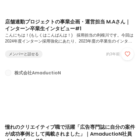
店舗連動プロジェクトの事業企画・運営担当 M.Aさん｜
インターン卒業生インタビュー#1
こんにちは！(もしくはこんばんは！) 採用担当の利根川です。今回は
2024年度インターン採用強化にあたり、2023年度の卒業生のインタビ
ューをご紹介します。アマダクションでは、これまでもたくさんの長期
インターン生と事業を成長させてきました。多くの卒業生がエンタメ・
メンバーと話せる
約3年前
マーケティング業界で活躍しており、過去3年間の卒業生だけでも下記
のような企業へ就職しています。・超大手総合広告代理店(2023年卒)・
大手PR会社(2023年卒)・超大手音楽レーベル(2023年卒)・大手芸能事務
株式会社AmaductioN
所(2023年卒)・外資系コンサルティング会社(2023年卒)・デジタル系大
手広告会社(2022年卒)・民法キー局(2...
憧れのクリエイティブ職で活躍「広告専門誌に自分の案件
が成功事例として掲載されました」｜AmaductioN社員