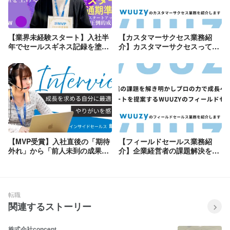
【業界未経験スタート】入社半
【カスタマーサクセス業務紹
年でセールスギネス記録を塗り
介】カスタマーサクセスって何
替える圧倒的成長ができたワケ
をする仕事？企業と伴走しプロ
ジェクトを成功に導くプロフェ
ッショナル
【MVP受賞】入社直後の「期待
【フィールドセールス業務紹
外れ」から「前人未到の成果」
介】企業経営者の課題解決を
へ、泥臭く挑み続けて掴んだ成
「人材マッチング」で解決する
長の軌跡
WUUZYセールス
転職
関連するストーリー
株式会社concept