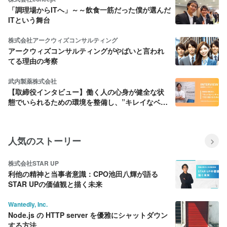
「調理場からITへ」～～飲食一筋だった僕が選んだ
ITという舞台
株式会社アークウィズコンサルティング
アークウィズコンサルティングがやばいと言われ
てる理由の考察
武内製薬株式会社
【取締役インタビュー】働く人の心身が健全な状
態でいられるための環境を整備し、”キレイなベン
チャー企業”であり続けたい
人気のストーリー
株式会社STAR UP
利他の精神と当事者意識：CPO池田八輝が語る
STAR UPの価値観と描く未来
Wantedly, Inc.
Node.js の HTTP server を優雅にシャットダウン
する方法