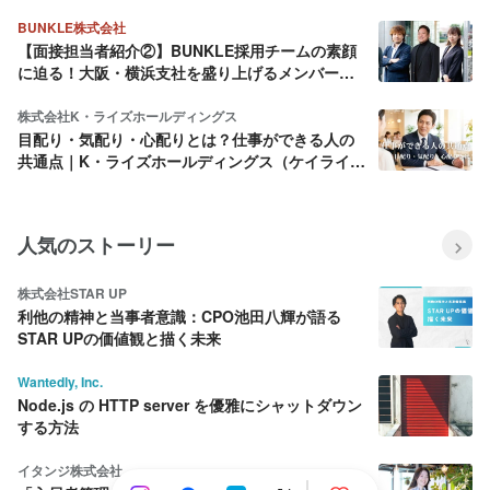
BUNKLE株式会社
【面接担当者紹介②】BUNKLE採用チームの素顔
に迫る！大阪・横浜支社を盛り上げるメンバーを
ご紹介
株式会社K・ライズホールディングス
目配り・気配り・心配りとは？仕事ができる人の
共通点｜K・ライズホールディングス（ケイライ
ズ)
人気のストーリー
株式会社STAR UP
利他の精神と当事者意識：CPO池田八輝が語る
STAR UPの価値観と描く未来
Wantedly, Inc.
Node.js の HTTP server を優雅にシャットダウン
する方法
イタンジ株式会社