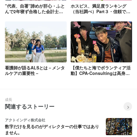
”代表、自署”諦めが肝心・ふと
ホスピス、満足度ランキング
んで2年寝ず合格した会計士→
（当社調べ）Part３・信頼でき
それでも経理キャリアへ
る経営母体か？（事業者として
の強靭性）
看護師が語るALSとは－メンタ
【僕たちと海でボランティア活
ルケアの重要性－
動】CPA-Consultingは高身
長・イケメンを揃えています、
海女祭りボランティア活動で夏
を盛り上げます！！
成長
関連するストーリー
アクトインディ株式会社
数字だけを見るのがディレクターの仕事ではあり
ません。