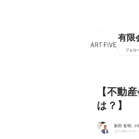
有限
フォロ
【不動産
は？】
新田 友明, 