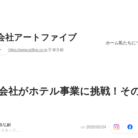
会社アートファイブ
ホーム
私たちに
ー
https://www.artfive.co.jp
東京都
会社がホテル事業に挑戦！そ
小島弘嗣
on
2025/02/24
コーポレート・スタッフ, セールス