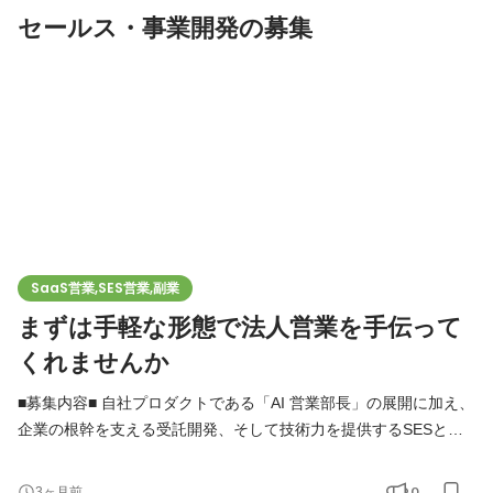
セールス・事業開発の募集
SaaS営業,SES営業,副業
まずは手軽な形態で法人営業を手伝って
くれませんか
■募集内容■ 自社プロダクトである「AI 営業部長」の展開に加え、
企業の根幹を支える受託開発、そして技術力を提供するSESと、
多角的なIT事業を展開しています。 今回、この3つの強力な武器
を携え、まずは業務委託として互いに調整しながら営業基盤を構
0
3ヶ月前