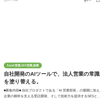
築していけるような営業メンバーまたはパートナーを募集しま
す。 ■apical-pointで営業する優位性■ 一つの商材を売るだけの営
業ではありません。顧客の状況に合わせて、柔軟な提案が可
SaaS営業,SES営業,副業
自社開発のAIツールで、法人営業の常識
を塗り替える。
■募集内容■ 自社プロダクトである「AI 営業部長」の展開に加え、
企業の根幹を支える受託開発、そして技術力を提供するSESと、
多角的なIT事業を展開しています。 今回、この3つの強力な武器