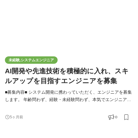
未経験,システムエンジニア
AI開発や先進技術を積極的に入れ、スキ
ルアップを目指すエンジニアを募集
■募集内容■ システム開発に携わっていただく、エンジニアを募集
します。 年齢問わず、経験・未経験問わず、本気でエンジニアと
してスキルアップを目指したい方を歓迎します。 経験のある方は
プロジェクトリーダー等、更に上の仕事をお任せする事もありま
0
5ヶ月前
す。 ※本募集は、株式会社apical-pointの正規雇用です。 大手企業
との直接取引もあり、小規模～大規模なプロジェクトまで幅広い
仕事が来るようになりました。 この勢いに乗って自