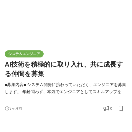
システムエンジニア
AI技術を積極的に取り入れ、共に成長す
る仲間を募集
■募集内容■ システム開発に携わっていただく、エンジニアを募集
します。 年齢問わず、本気でエンジニアとしてスキルアップを目
指したい方を歓迎します。 経験のある方はプロジェクトリーダー
等、更に上の仕事をお任せする事もあります。 ※本募集は、株式
0
3ヶ月前
会社apical-pointの正規雇用です。 大手企業との直接取引もあり、
小規模～大規模なプロジェクトまで幅広い仕事が来るようになり
ました。 この勢いに乗って自分も成長していきたい