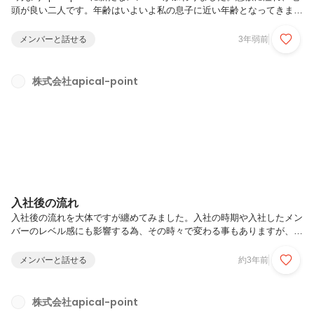
頭が良い二人です。年齢はいよいよ私の息子に近い年齢となってきまし
た…。これからに期待です！
メンバーと話せる
3年弱前
株式会社apical-point
入社後の流れ
入社後の流れを大体ですが纏めてみました。入社の時期や入社したメン
バーのレベル感にも影響する為、その時々で変わる事もありますが、概
ね以下の流れとなります。①社員研修(1～2ヶ月程度)・apical-point事業
講習…弊社で働く上で必要な知識を学ぶ講習なります。・セキュリティ
メンバーと話せる
約3年前
講習…セキュリティに関する講習となります。・論理的思考力講習…シ
ステム開発をする上で必要な考え方を学びます。・SQL講習…DBの基
本文法から複雑なデータ取得、ツールの使い方を学びます。・Java講
株式会社apical-point
習…Javaの基本文法からServletを使った簡単なWEBアプリの作成を学