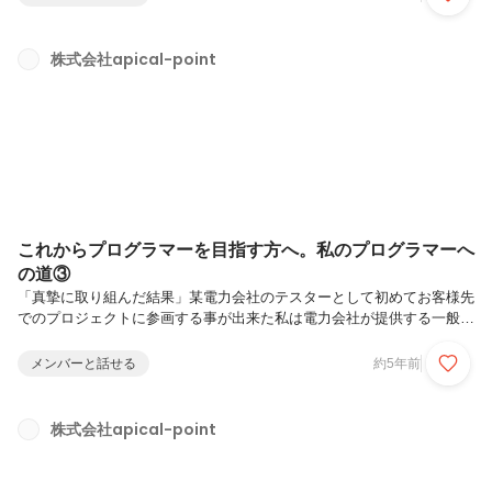
い…」そうです。全然プログラムがわからなかったのです。「基本文法
はスクールで勉強したのに」「アプリだって作れるのに」そう思ってい
た私は初っ端から痛いパンチをもらい、既に不安で一杯になったまし
株式会社apical-point
た。それもそのはず、私は今までプログラムを組んだものと言えば、自
分だけが作る仕組み、一人しか使わないアプリを作って来ただけなので
すから。大規模システムの...
これからプログラマーを目指す方へ。私のプログラマーへ
の道③
「真摯に取り組んだ結果」某電力会社のテスターとして初めてお客様先
でのプロジェクトに参画する事が出来た私は電力会社が提供する一般ユ
ーザー向けのサイトのテストでした。当時はスマホだのレスポンシブだ
のはあまりなく、ブラウザ毎の見た目や動きに差異がないかテスト仕様
メンバーと話せる
約5年前
書(確認箇所や方法、結果などを予め決まった様式で纏めた資料)に従っ
て実施した。不具合箇所があればテスト仕様書に記載し、担当のプログ
ラマーさんへ持っていき、修正依頼をして、修正後は再びテストする事
株式会社apical-point
を繰り返す。テスターの私はソースコードを見せてもらえる立場ではあ
りませんでしたが、現場のプログラマーさん達はとても忙しく、「今の
自分に出来る事を...