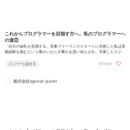
これからプログラマーを目指す方へ。私のプログラマーへ
の道②
「自分の値札を意識する」見事フリーランススタートに失敗した私は実
務経験を積むという事がいかに大事かを思い知らされ、卒業したスクー
ルに拾ってもらい、スクールのサブ講師をしながら、開発業務の案件が
あれば、面談へ行ってました。お客様先の面談は就職活動の面接とは違
メンバーと話せる
約5年前
い「職歴・学歴」というよりも「スキル・実務経験」を重視されます。
スクール上がりの私は当然、実務経験0です。フリーランスだった時は
開発業務を経験してますが、ここでは「客先での開発業務」を求められ
株式会社apical-point
るため、私の持っている経験は使い物にならず、なかなか面談に受かり
ませんでした。特に苦労した事は、面談には既にプログラマーになって
いる方達と一緒に面...