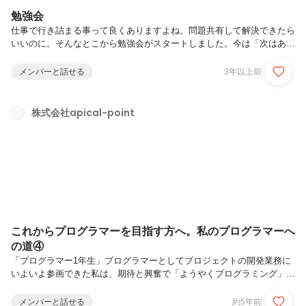
勉強会
仕事で行き詰まる事って良くありますよね。問題共有して解決できたら
いいのに。そんなとこから勉強会がスタートしました。今は「次はあれ
やりたい」など、色んな意見が出ます。基本的な知識は講座で学んで、
その後は課題をみんなで進めます。最終的には１つアプリケーション作
メンバーと話せる
3年以上前
っていきたいけど、今は環境構築中。人によっては設計フェーズもでき
るので、レベル感はそれぞれ違うスタイルでみんな参加してます。そし
て皆Mac…。windowsメンバーも増えてほしいね。
株式会社apical-point
これからプログラマーを目指す方へ。私のプログラマーへ
の道④
「プログラマー1年生」プログラマーとしてプロジェクトの開発業務に
いよいよ参画できた私は、期待と興奮で「ようやくプログラミング」だ
と意気込んで開発環境を整えていざ業務に取り組もうとすると予想だに
しない結果が待ってました。「えっ…何やってるか、全然わからな
メンバーと話せる
約5年前