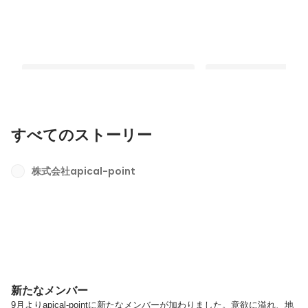
すべてのストーリー
新たなメンバー
入社後の流れ
株式会社apical-point
最新順で表示
最新順で表示
新たなメンバー
9月よりapical-pointに新たなメンバーが加わりました。意欲に溢れ、地