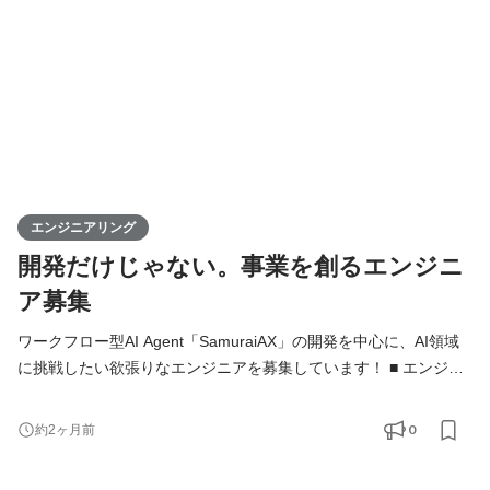
か」「どうすれば成果につなが
エンジニアリング
開発だけじゃない。事業を創るエンジニ
ア募集
ワークフロー型AI Agent「SamuraiAX」の開発を中心に、AI領域
に挑戦したい欲張りなエンジニアを募集しています！ ■ エンジニ
アの役割 Kivaでは、エンジニアは「作る人」ではなく、プロダク
トと事業を前に進める当事者です。 基本的には全員がフルスタッ
0
約2ヶ月前
クエンジニアとして、バックエンド・フロントエンド・AI・イン
フラをこなし、企画・設計・開発・運用まですべての工程に携わ