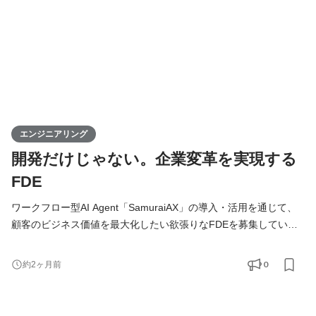
エンジニアリング
開発だけじゃない。企業変革を実現する
FDE
ワークフロー型AI Agent「SamuraiAX」の導入・活用を通じて、
顧客のビジネス価値を最大化したい欲張りなFDEを募集していま
す！ 【Forward Deployed Engineer（FDE）とは】 Forward
Deployed Engineer（FDE）のミッションは、お客様の業務に深く
0
約2ヶ月前
入り込み、技術の力でAIDX（AI×DX）を成功に導くことです。お
客様の課題解決から導入・運用まで一気通貫で伴走します。 単に
システムを開発するだけではなく、「どの業務をAIで変えるべき