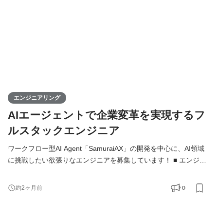
か」「どうすれば成果につなが
エンジニアリング
AIエージェントで企業変革を実現するフ
ルスタックエンジニア
ワークフロー型AI Agent「SamuraiAX」の開発を中心に、AI領域
に挑戦したい欲張りなエンジニアを募集しています！ ■ エンジニ
アの役割 Kivaでは、エンジニアは「作る人」ではなく、プロダク
トと事業を前に進める当事者です。 基本的には全員がフルスタッ
0
約2ヶ月前
クエンジニアとして、バックエンド・フロントエンド・AI・イン
フラをこなし、企画・設計・開発・運用まですべての工程に携わ