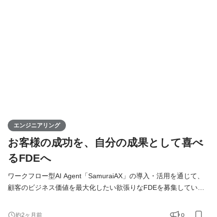
客様の課題解決から導入・運用まで一気通貫で伴走します。 単に
システムを開発するだけではなく、「どの業務をAIで変えるべき
か」「どうすれば成果につなが
エンジニアリング
お客様の成功を、自分の成果として喜べ
るFDEへ
ワークフロー型AI Agent「SamuraiAX」の導入・活用を通じて、
顧客のビジネス価値を最大化したい欲張りなFDEを募集していま
す！ 【Forward Deployed Engineer（FDE）とは】 Forward
Deployed Engineer（FDE）のミッションは、お客様の業務に深く
0
約2ヶ月前