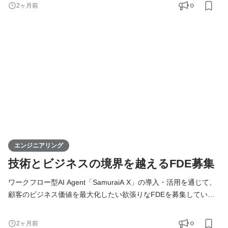
トと事業を前に進める当事者です。 基本的には全員がフルスタッ
0
2ヶ月前
クエンジニアとして、バックエンド・フロントエンド・AI・イン
フラをこなし、企画・設計・開発・運用まですべての工程に携わ
ります。 技術的な意思決定はもちろん、プロダクトの方向性や
エンジニアリング
技術とビジネスの境界を越えるFDE募集
ワークフロー型AI Agent「SamuraiA X」の導入・活用を通じて、
顧客のビジネス価値を最大化したい欲張りなFDEを募集していま
す！ 【Forward Deployed Engineer（FDE）とは】 FDEは「前線
（Forward）に配置された（Deployed）エンジニア」という意味
0
2ヶ月前