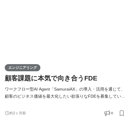
ります。 技術的な意思決定はもちろん、プロダクトの方向性や
エンジニアリング
顧客課題に本気で向き合うFDE
ワークフロー型AI Agent「SamuraiAX」の導入・活用を通じて、
顧客のビジネス価値を最大化したい欲張りなFDEを募集していま
す！ 【Forward Deployed Engineer（FDE）とは】 Forward
Deployed Engineer（FDE）のミッションは、お客様の業務に深く
0
約2ヶ月前
入り込み、技術の力でAIDX（AI×DX）を成功に導くことです。お
客様の課題解決から導入・運用まで一気通貫で伴走します。 単に
システムを開発するだけではなく、「どの業務をAIで変えるべき