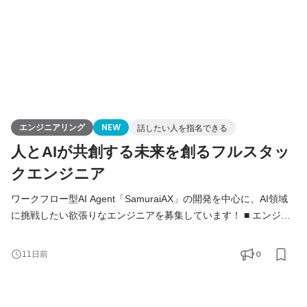
エンジニアリング
NEW
話したい人を指名できる
人とAIが共創する未来を創るフルスタッ
クエンジニア
ワークフロー型AI Agent「SamuraiAX」の開発を中心に、AI領域
に挑戦したい欲張りなエンジニアを募集しています！ ■ エンジニ
アの役割 Kivaでは、エンジニアは「作る人」ではなく、プロダク
トと事業を前に進める当事者です。 基本的には全員がフルスタッ
0
11日前
クエンジニアとして、バックエンド・フロントエンド・AI・イン
フラをこなし、企画・設計・開発・運用まですべての工程に携わ
ります。 技術的な意思決定はもちろん、プロダクトの方向性や