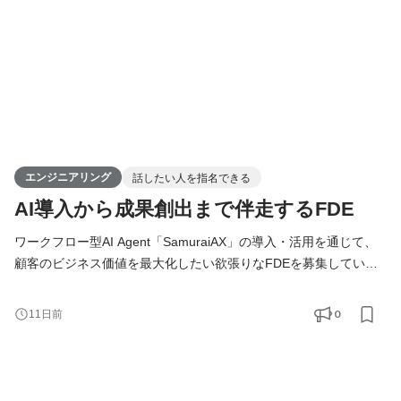
エンジニアリング
話したい人を指名できる
AI導入から成果創出まで伴走するFDE
ワークフロー型AI Agent「SamuraiAX」の導入・活用を通じて、
顧客のビジネス価値を最大化したい欲張りなFDEを募集していま
す！ 【Forward Deployed Engineer（FDE）とは】 Forward
Deployed Engineer（FDE）のミッションは、お客様の業務に深く
0
11日前
入り込み、技術の力でAIDX（AI×DX）を成功に導くことです。お
客様の課題解決から導入・運用まで一気通貫で伴走します。 単に
システムを開発するだけではなく、「どの業務をAIで変えるべき
か」「どうすれば成果につなが