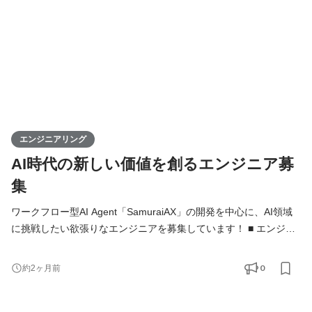
か」「どうすれば成果につなが
エンジニアリング
AI時代の新しい価値を創るエンジニア募
集
ワークフロー型AI Agent「SamuraiAX」の開発を中心に、AI領域
に挑戦したい欲張りなエンジニアを募集しています！ ■ エンジニ
アの役割 Kivaでは、エンジニアは「作る人」ではなく、プロダク
トと事業を前に進める当事者です。 基本的には全員がフルスタッ
0
約2ヶ月前
クエンジニアとして、バックエンド・フロントエンド・AI・イン
フラをこなし、企画・設計・開発・運用まですべての工程に携わ
ります。 技術的な意思決定はもちろん、プロダクトの方向性や