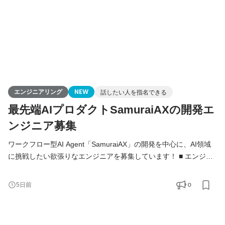
エンジニアリング
NEW
話したい人を指名できる
最先端AIプロダクトSamuraiAXの開発エ
ンジニア募集
ワークフロー型AI Agent「SamuraiAX」の開発を中心に、AI領域
に挑戦したい欲張りなエンジニアを募集しています！ ■ エンジニ
アの役割 Kivaでは、エンジニアは「作る人」ではなく、プロダク
トと事業を前に進める当事者です。 基本的には全員がフルスタッ
0
5日前
クエンジニアとして、バックエンド・フロントエンド・AI・イン
フラをこなし、企画・設計・開発・運用まですべての工程に携わ
ります。 技術的な意思決定はもちろん、プロダクトの方向性や