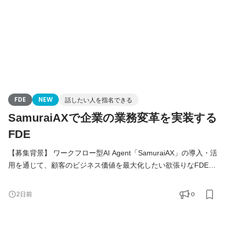
FDE
NEW
話したい人を指名できる
SamuraiAXで企業の業務変革を実装する
FDE
【募集背景】 ワークフロー型AI Agent「SamuraiAX」の導入・活
用を通じて、顧客のビジネス価値を最大化したい欲張りなFDEを
募集しています！ 現在、SamuraiAXは大手エンタープライズ企業
を中心に導入が進み、AIを活用した業務変革への期待がますます
0
2日前
高まっています。私たちが目指しているのは、AIを導入すること
ではなく、AIを活用してお客様の事業や働き方を変革し、本質的
な価値を生み出すことです。 その実現に欠かせないのが、Field