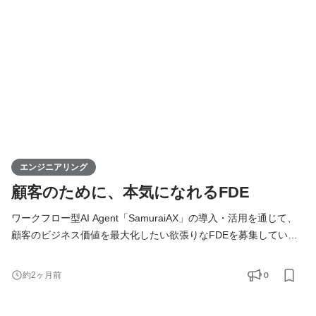
フラをこなし、企画・設計・開発・運用まですべての工程に携わ
ります。 技術的な意思決定はもちろん、プロダクトの方向性や
エンジニアリング
顧客のために、本気になれるFDE
ワークフロー型AI Agent「SamuraiAX」の導入・活用を通じて、
顧客のビジネス価値を最大化したい欲張りなFDEを募集していま
す！ 【Forward Deployed Engineer（FDE）とは】 Forward
Deployed Engineer（FDE）のミッションは、お客様の業務に深く
0
約2ヶ月前
入り込み、技術の力でAIDX（AI×DX）を成功に導くことです。お
客様の課題解決から導入・運用まで一気通貫で伴走します。 単に