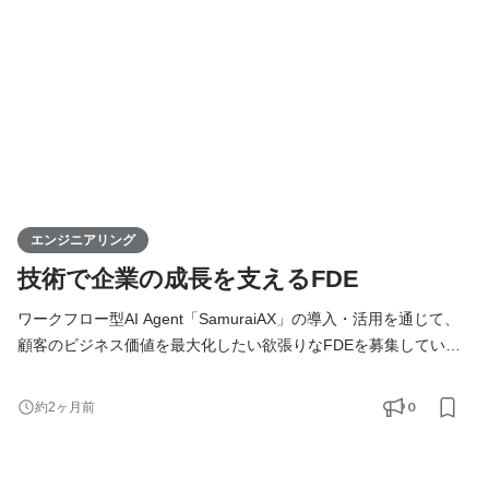
ります。 技術的な意思決定はもちろん、プロダクトの方向性や
エンジニアリング
技術で企業の成長を支えるFDE
ワークフロー型AI Agent「SamuraiAX」の導入・活用を通じて、
顧客のビジネス価値を最大化したい欲張りなFDEを募集していま
す！ 【Forward Deployed Engineer（FDE）とは】 Forward
Deployed Engineer（FDE）のミッションは、お客様の業務に深く
0
約2ヶ月前
入り込み、技術の力でAIDX（AI×DX）を成功に導くことです。お
客様の課題解決から導入・運用まで一気通貫で伴走します。 単に
システムを開発するだけではなく、「どの業務をAIで変えるべき