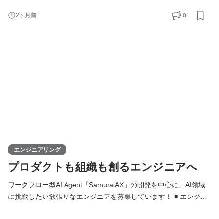
Deployed Engineer（FDE）のミッションは、お客様の業務に深く
0
2ヶ月前
入り込み、技術の力でAIDX（AI×DX）を成功に導くことです。お
客様の課題解決から導入・運用まで一気通貫で伴走します。 単に
システムを開発するだけではなく、「どの業務をAIで変えるべき
か」「どうすれば成果につなが
エンジニアリング
プロダクトも組織も創るエンジニアへ
ワークフロー型AI Agent「SamuraiAX」の開発を中心に、AI領域
に挑戦したい欲張りなエンジニアを募集しています！ ■ エンジニ
アの役割 Kivaでは、エンジニアは「作る人」ではなく、プロダク