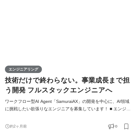
システムを開発するだけではなく、「どの業務をAIで変えるべき
か」「どうすれば成果につなが
エンジニアリング
技術だけで終わらない。事業成長まで担
う開発 フルスタックエンジニアへ
ワークフロー型AI Agent「SamuraiAX」の開発を中心に、AI領域
に挑戦したい欲張りなエンジニアを募集しています！ ■ エンジニ
アの役割 Kivaでは、エンジニアは「作る人」ではなく、プロダク
トと事業を前に進める当事者です。 基本的には全員がフルスタッ
0
約2ヶ月前
クエンジニアとして、バックエンド・フロントエンド・AI・イン