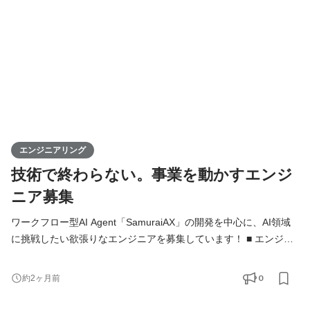
システムを開発するだけではなく、「どの業務をAIで変えるべき
か」「どうすれば成果につなが
エンジニアリング
技術で終わらない。事業を動かすエンジ
ニア募集
ワークフロー型AI Agent「SamuraiAX」の開発を中心に、AI領域
に挑戦したい欲張りなエンジニアを募集しています！ ■ エンジニ
アの役割 Kivaでは、エンジニアは「作る人」ではなく、プロダク
トと事業を前に進める当事者です。 基本的には全員がフルスタッ
0
約2ヶ月前
クエンジニアとして、バックエンド・フロントエンド・AI・イン
フラをこなし、企画・設計・開発・運用まですべての工程に携わ