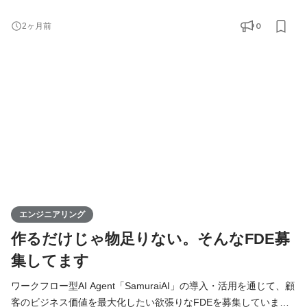
アの役割 Kivaでは、エンジニアは「作る人」ではなく、プロダク
トと事業を前に進める当事者です。 基本的には全員がフルスタッ
0
2ヶ月前
クエンジニアとして、バックエンド・フロントエンド・AI・イン
フラをこなし、企画・設計・開発・運用まですべての工程に携わ
ります。 技術的な意思決定はもちろん、プロダクトの方向性や
エンジニアリング
作るだけじゃ物足りない。そんなFDE募
集してます
ワークフロー型AI Agent「SamuraiAI」の導入・活用を通じて、顧
客のビジネス価値を最大化したい欲張りなFDEを募集していま