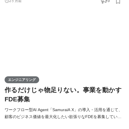
0
2ヶ月前
クエンジニアとして、バックエンド・フロントエンド・AI・イン
フラをこなし、企画・設計・開発・運用まですべての工程に携わ
ります。 技術的な意思決定はもちろん、プロダクトの方向性や
エンジニアリング
作るだけじゃ物足りない。事業を動かす
FDE募集
ワークフロー型AI Agent「SamuraiA X」の導入・活用を通じて、
顧客のビジネス価値を最大化したい欲張りなFDEを募集していま
す！ 【Forward Deployed Engineer（FDE）とは】 FDEは「前線