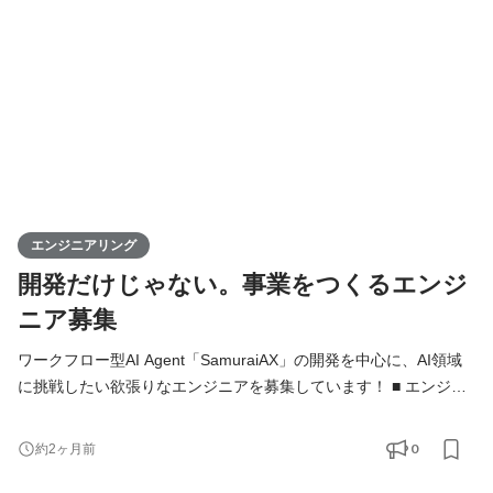
システムを開発するだけではなく、「どの業務をAIで変えるべき
か」「どうすれば成果につなが
エンジニアリング
開発だけじゃない。事業をつくるエンジ
ニア募集
ワークフロー型AI Agent「SamuraiAX」の開発を中心に、AI領域
に挑戦したい欲張りなエンジニアを募集しています！ ■ エンジニ
アの役割 Kivaでは、エンジニアは「作る人」ではなく、プロダク
トと事業を前に進める当事者です。 基本的には全員がフルスタッ
0
約2ヶ月前
クエンジニアとして、バックエンド・フロントエンド・AI・イン
フラをこなし、企画・設計・開発・運用まですべての工程に携わ