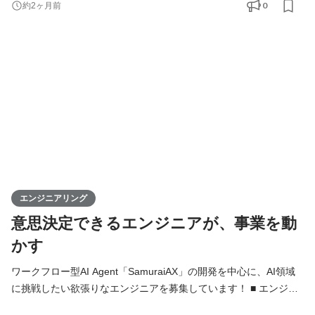
0
約2ヶ月前
クエンジニアとして、バックエンド・フロントエンド・AI・イン
フラをこなし、企画・設計・開発・運用まですべての工程に携わ
ります。 技術的な意思決定はもちろん、プロダクトの方向性や
エンジニアリング
意思決定できるエンジニアが、事業を動
かす
ワークフロー型AI Agent「SamuraiAX」の開発を中心に、AI領域
に挑戦したい欲張りなエンジニアを募集しています！ ■ エンジニ
アの役割 Kivaでは、エンジニアは「作る人」ではなく、プロダク