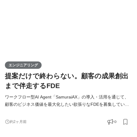
ります。 技術的な意思決定はもちろん、プロダクトの方向性や
エンジニアリング
提案だけで終わらない。顧客の成果創出
まで伴走するFDE
ワークフロー型AI Agent「SamuraiAX」の導入・活用を通じて、
顧客のビジネス価値を最大化したい欲張りなFDEを募集していま
す！ 【Forward Deployed Engineer（FDE）とは】 Forward
Deployed Engineer（FDE）のミッションは、お客様の業務に深く
0
約2ヶ月前
入り込み、技術の力でAIDX（AI×DX）を成功に導くことです。お
客様の課題解決から導入・運用まで一気通貫で伴走します。 単に