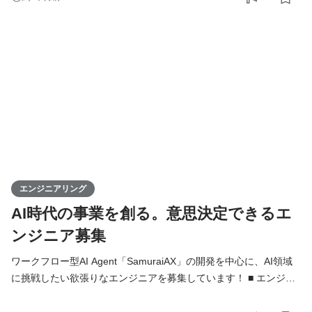
入り込み、技術の力でAIDX（AI×DX）を成功に導くことです。お
客様の課題解決から導入・運用まで一気通貫で伴走します。 単に
システムを開発するだけではなく、「どの業務をAIで変えるべき
か」「どうすれば成果につなが
エンジニアリング
AI時代の事業を創る。意思決定できるエ
ンジニア募集
ワークフロー型AI Agent「SamuraiAX」の開発を中心に、AI領域
に挑戦したい欲張りなエンジニアを募集しています！ ■ エンジニ
アの役割 Kivaでは、エンジニアは「作る人」ではなく、プロダク
トと事業を前に進める当事者です。 基本的には全員がフルスタッ