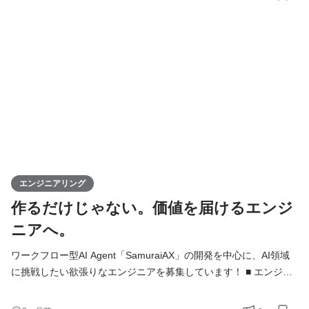
で、お客さまとの最前線に立ち、顧客課題を真に理解し、プロダ
クトの実装・導入を推進するエンジニアを指します。 単なる導入
支援ではなく、顧客の業務ドメインを深く理解し、SamuraiAIの力
を最大限に引き出して
エンジニアリング
作るだけじゃない。価値を届けるエンジ
ニアへ。
ワークフロー型AI Agent「SamuraiAX」の開発を中心に、AI領域
に挑戦したい欲張りなエンジニアを募集しています！ ■ エンジニ
アの役割 Kivaでは、エンジニアは「作る人」ではなく、プロダク
トと事業を前に進める当事者です。 基本的には全員がフルスタッ