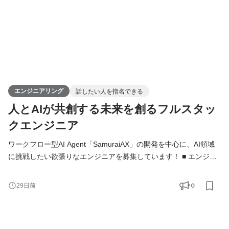
エンジニアリング
話したい人を指名できる
人とAIが共創する未来を創るフルスタッ
クエンジニア
ワークフロー型AI Agent「SamuraiAX」の開発を中心に、AI領域
に挑戦したい欲張りなエンジニアを募集しています！ ■ エンジニ
アの役割 Kivaでは、エンジニアは「作る人」ではなく、プロダク
トと事業を前に進める当事者です。 基本的には全員がフルスタッ
0
29日前
クエンジニアとして、バックエンド・フロントエンド・AI・イン
フラをこなし、企画・設計・開発・運用まですべての工程に携わ
ります。 技術的な意思決定はもちろん、プロダクトの方向性や