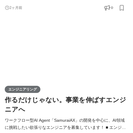
（Forward）に配置された（Deployed）エンジニア」という意味
0
2ヶ月前
で、お客さまとの最前線に立ち、顧客課題を真に理解し、プロダ
クトの実装・導入を推進するエンジニアを指します。 単なる導入
支援ではなく、顧客の業務ドメインを深く理解し、SamuraiAIの力
を最大限に引き出して
エンジニアリング
作るだけじゃない。事業を伸ばすエンジ
ニアへ
ワークフロー型AI Agent「SamuraiAX」の開発を中心に、AI領域
に挑戦したい欲張りなエンジニアを募集しています！ ■ エンジニ