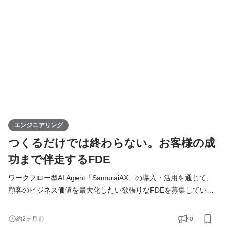
フラをこなし、企画・設計・開発・運用まですべての工程に携わ
ります。 技術的な意思決定はもちろん、プロダクトの方向性や
エンジニアリング
つくるだけでは終わらない。お客様の成
功まで伴走するFDE
ワークフロー型AI Agent「SamuraiAX」の導入・活用を通じて、
顧客のビジネス価値を最大化したい欲張りなFDEを募集していま
す！ 【Forward Deployed Engineer（FDE）とは】 Forward
Deployed Engineer（FDE）のミッションは、お客様の業務に深く
0
約2ヶ月前
入り込み、技術の力でAIDX（AI×DX）を成功に導くことです。お