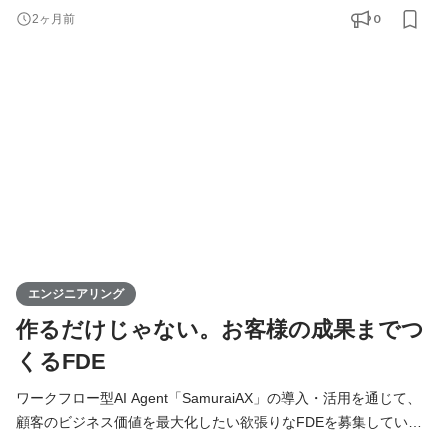
トと事業を前に進める当事者です。 基本的には全員がフルスタッ
0
2ヶ月前
クエンジニアとして、バックエンド・フロントエンド・AI・イン
フラをこなし、企画・設計・開発・運用まですべての工程に携わ
ります。 技術的な意思決定はもちろん、プロダクトの方向性や
エンジニアリング
作るだけじゃない。お客様の成果までつ
くるFDE
ワークフロー型AI Agent「SamuraiAX」の導入・活用を通じて、
顧客のビジネス価値を最大化したい欲張りなFDEを募集していま
す！ 【Forward Deployed Engineer（FDE）とは】 Forward