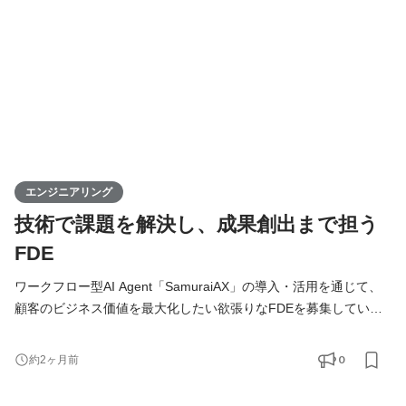
エンジニアリング
技術で課題を解決し、成果創出まで担う
FDE
ワークフロー型AI Agent「SamuraiAX」の導入・活用を通じて、
顧客のビジネス価値を最大化したい欲張りなFDEを募集していま
す！ 【Forward Deployed Engineer（FDE）とは】 Forward
Deployed Engineer（FDE）のミッションは、お客様の業務に深く
0
約2ヶ月前
入り込み、技術の力でAIDX（AI×DX）を成功に導くことです。お
客様の課題解決から導入・運用まで一気通貫で伴走します。 単に