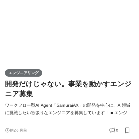
ります。 技術的な意思決定はもちろん、プロダクトの方向性や
エンジニアリング
開発だけじゃない。事業を動かすエンジ
ニア募集
ワークフロー型AI Agent「SamuraiAX」の開発を中心に、AI領域
に挑戦したい欲張りなエンジニアを募集しています！ ■ エンジニ
アの役割 Kivaでは、エンジニアは「作る人」ではなく、プロダク
トと事業を前に進める当事者です。 基本的には全員がフルスタッ
0
約2ヶ月前
クエンジニアとして、バックエンド・フロントエンド・AI・イン