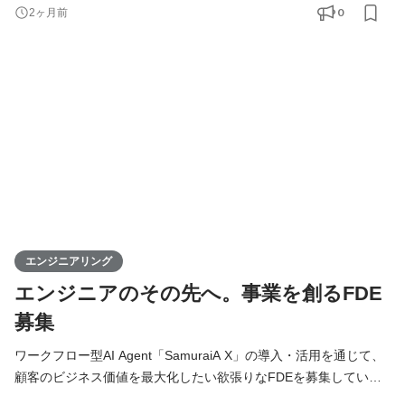
（Forward）に配置された（Deployed）エンジニア」という意味
0
2ヶ月前
で、お客さまとの最前線に立ち、顧客課題を真に理解し、プロダ
クトの実装・導入を推進するエンジニアを指します。 単なる導入
支援ではなく、顧客の業務ドメインを深く理解し、SamuraiAIの力
を最大限に引き出して
エンジニアリング
エンジニアのその先へ。事業を創るFDE
募集
ワークフロー型AI Agent「SamuraiA X」の導入・活用を通じて、
顧客のビジネス価値を最大化したい欲張りなFDEを募集していま
す！ 【Forward Deployed Engineer（FDE）とは】 FDEは「前線