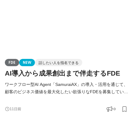
Development
FDE
NEW
話したい人を指名できる
AI導入から成果創出まで伴走するFDE
ワークフロー型AI Agent「SamuraiAX」の導入・活用を通じて、
顧客のビジネス価値を最大化したい欲張りなFDEを募集していま
す！ 【Forward Deployed Engineer（FDE）とは】 Forward
Deployed Engineer（FDE）のミッションは、お客様の業務に深く
0
11日前
入り込み、技術の力でAIDX（AI×DX）を成功に導くことです。お
客様の課題解決から導入・運用まで一気通貫で伴走します。 単に
システムを開発するだけではなく、「どの業務をAIで変えるべき
か」「どうすれば成果につなが