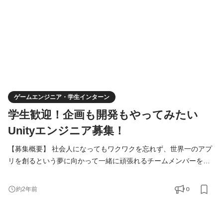
ゲームエンジニア・学生インターン
学生歓迎！企画も開発もやってみたい
Unityエンジニア募集！
【募集概要】 社会人になってもワクワクを忘れず、世界一のアプ
リを創るという夢に向かって一緒に頑張れるチームメンバーを募
集しています！ ------ ・サービスの企画から開発、マーケティング
まで幅広い業務に挑戦したい方 ・世の中をアッと驚かすようなヒ
0
約2年前
ットサービスを生み出したい方 ・世界中の人の心を掴むような広
告やクリエイティブを生み出したい方 ・早い段階で事業責任者と
して責任のある仕事にチャレンジしたい方 ・将来的