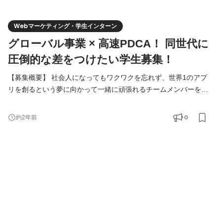
Webマーケティング・学生インターン
グローバル事業 × 高速PDCA！ 同世代に
圧倒的な差をつけたい学生募集！
【募集概要】 社会人になってもワクワクを忘れず、世界1のアプ
リを創るという夢に向かって一緒に頑張れるチームメンバーを募
集しています！ ------ ・サービスの企画から運営、マーケティング
まで幅広い業務に挑戦したい方 ・世の中をアッと驚かすようなヒ
0
約2年前
ットサービスを生み出したい方 ・世界中の人の心を掴むような広
告やクリエイティブを生み出したい方 ・早い段階で事業責任者と
して責任のある仕事にチャレンジしたい方 ・将来的に