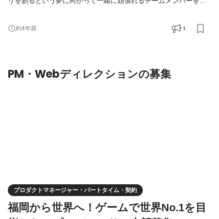
リを創るという夢に向かって一緒に頑張れるチームメンバーを募
集しています！ ------ ・サービスの企画から開発、マーケティング
まで幅広い業務に挑戦したい方 ・世の中をアッと驚かすようなヒ
1
約4年前
ットサービスを生み出したい方 ・世界中の人の心を掴むような広
告やクリエイティブを生み出したい方 ・早い段階で事業責任者と
して責任のある仕事にチャレンジしたい方 ・将来的
PM・Webディレクションの募集
プロダクトマネージャー・パートタイム・契約
福岡から世界へ！ゲームで世界No.1を目