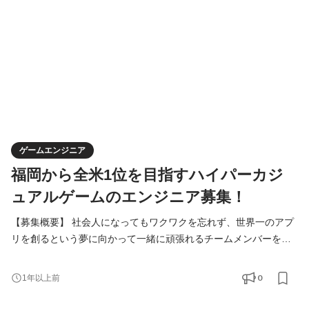
MVX/Fluxなどのアーキテクチャ知識 ・サービスを作りきるぞ！と
いう信念 【こんな
ゲームエンジニア
福岡から全米1位を目指すハイパーカジ
ュアルゲームのエンジニア募集！
【募集概要】 社会人になってもワクワクを忘れず、世界一のアプ
リを創るという夢に向かって一緒に頑張れるチームメンバーを募
集しています！ ------ ・サービスの企画から開発、マーケティング
まで幅広い業務に挑戦したい方 ・世の中をアッと驚かすようなヒ
0
1年以上前
ットサービスを生み出したい方 ・世界中の人の心を掴むような広
告やクリエイティブを生み出したい方 ・早い段階で事業責任者と