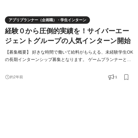
アプリプランナー（企画職）・学生インターン
経験０から圧倒的実績を！サイバーエー
ジェントグループの人気インターン開始
【募集概要】 好きな時間で働いて給料がもらえる、未経験学生OK
の長期インターンシップ募集となります。 ゲームプランナーとし
てのものづくりをチームで一緒に体験してもらい、 活躍した学生
は、過去に数多く有名企業からの内定を獲得されています。 イン
1
約2年前
ターネットサービスやゲームアプリの経験ができて学生のうちに
実績作りができます！ ◆このインターンがマッチする方 ・サービ
スづくり、ゲーム作りを経験したい方 ・エンタメが