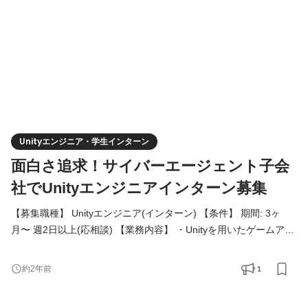
Unityエンジニア・学生インターン
面白さ追求！サイバーエージェント子会
社でUnityエンジニアインターン募集
【募集職種】 Unityエンジニア(インターン) 【条件】 期間: 3ヶ
月〜 週2日以上(応相談) 【業務内容】 ・Unityを用いたゲームアプ
リケーション開発 ・ゲーム企画提案 ・開発サービスのリリース
など、実力に応じて様々なエンジニア業務を行なっていただきま
1
約2年前
す！ 【推奨スキル】 ・Unityを用いたゲームの開発経験 ・
iOS/Androidアプリの開発経験 ・C# 9 ・UniTask ・UniRx ・