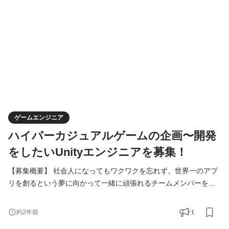
して責任のある仕事にチャレンジしたい方 ・将来的
ゲームエンジニア
ハイパーカジュアルゲームの企画〜開発
をしたいUnityエンジニアを募集！
【募集概要】 社会人になってもワクワクを忘れず、世界一のアプ
リを創るという夢に向かって一緒に頑張れるチームメンバーを募
集しています！ ------ ・サービスの企画から開発、マーケティング
まで幅広い業務に挑戦したい方 ・世の中をアッと驚かすようなヒ
1
約2年前
ットサービスを生み出したい方 ・世界中の人の心を掴むような広