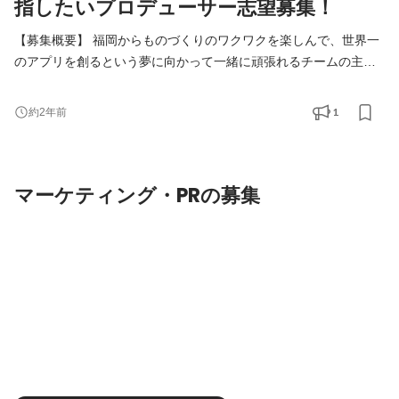
指したいプロデューサー志望募集！
【募集概要】 福岡からものづくりのワクワクを楽しんで、世界一
のアプリを創るという夢に向かって一緒に頑張れるチームの主力
メンバーを募集しています！ ------ ・サービスの企画から運営、マ
ーケティングまで幅広い業務に挑戦したい方 ・世の中をアッと驚
1
約2年前
かすようなヒットサービスを生み出したい方 ・世界中の人の心を
掴むような広告やクリエイティブを生み出したい方 ・早い段階で
事業責任者として責任のある仕事にチャレンジした
マーケティング・PRの募集