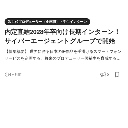
次世代プロデューサー（企画職）・学生インターン
内定直結2028年卒向け長期インターン！
サイバーエージェントグループで開始
【募集概要】 世界に誇る日本のIP作品を手掛けるスマートフォン
サービスを企画する、将来のプロデューサー候補生を育成する学
生向け長期インターンシップです。 こんな人を募集します！ 募集
枠は少ないので狭き門ですが、情熱のある学生さんはぜひ挑戦し
0
4ヶ月前
てみてください！ ------ ・サイバーエージェントグループで企画を
したい！ ・世界にインパクトを与える作品・サービスをつくりた
い ・就活の軸はエンタメ・インターネット業界だ ・