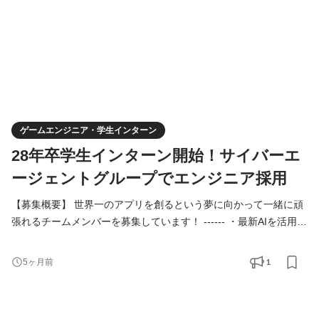
ゲームエンジニア・学生インターン
28年卒学生インターン開始！サイバーエ
ージェントグループでエンジニア採用
【募集概要】 世界一のアプリを創るという夢に向かって一緒に頑
張れるチームメンバーを募集しています！ ------ ・最新AIを活用し
てグローバル向けのゲーム開発をスピード感ある開発をしたい方
・サービスの企画から開発、マーケティングまで幅広い業務に挑
1
5ヶ月前
戦したい方 ・世の中をアッと驚かすようなヒットサービスを生み
出したい方 ・世界中の人の心を掴むような広告やクリエイティブ
を生み出したい方 ・早い段階で事業責任者として責