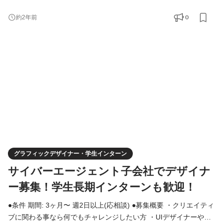
ラストレーターとして活躍したい方 ・実践を通じてクリエイター
としてスキルアップしたい方 ・個人の裁量を最大限活かしつ
0
約2年前
つ、チームでの働き方を学びたい方 ・世界中の人の心を掴むよう
な広告やクリエイティブを生み出したい方 などがマッチするポジ
ションです。 クオリティに妥協せず、ユーザーにワ
グラフィックデザイナー・学生インターン
サイバーエージェント子会社でデザイナ
ー募集！学生長期インターンも歓迎！
●条件 期間: 3ヶ月〜 週2日以上(応相談) ●募集概要 ・クリエイティ
ブに関わる事なら何でもチャレンジしたい方 ・UIデザイナーやイ