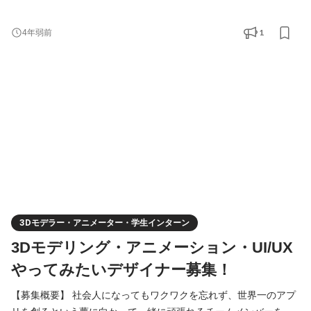
ラストレーターとして活躍したい方 ・実践を通じてクリエイター
としてスキルアップしたい方 ・個人の裁量を最大限活かしつ
1
4年弱前
つ、チームでの働き方を学びたい方 ・世界中の人の心を掴むよう
な広告やクリエイティブを生み出したい方 などがマッチするポジ
ションです。 クオリティに妥協せず、ユーザーにワ
3Dモデラー・アニメーター・学生インターン
3Dモデリング・アニメーション・UI/UX
やってみたいデザイナー募集！
【募集概要】 社会人になってもワクワクを忘れず、世界一のアプ