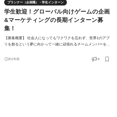
プランナー（企画職）・学生インターン
学生歓迎！グローバル向けゲームの企画
&マーケティングの長期インターン募
集！
【募集概要】 社会人になってもワクワクを忘れず、世界1のアプ
リを創るという夢に向かって一緒に頑張れるチームメンバーを募
集しています！ ------ ・サービスの企画から運営、マーケティング
まで幅広い業務に挑戦したい方 ・世の中をアッと驚かすようなヒ
0
約1年前
ットサービスを生み出したい方 ・世界中の人の心を掴むような広
告やクリエイティブを生み出したい方 ・早い段階で事業責任者と
して責任のある仕事にチャレンジしたい方 ・将来的に