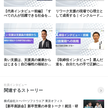
【代表インタビュー前編】「す
リワーク支援の現場で心理士と
べての人が活躍できる社会を」
して成長する｜インクルードで
メイン事業ニューロリワーク開
描く新しいキャリア
設の背景
良い支援は、支援員の健康から
【取締役インタビュー】選んだ
はじまる｜自己犠牲の福祉か
道を、自分たちの手で正解にす
ら、持続可能な福祉へ。
る｜MHTグループ参画で挑む
「第2創業期」
社員インタビュー
関連するストーリー
株式会社スーパーソフトウエア 東京オフィス
【新卒座談会】新卒営業の本音トーク！就活・研