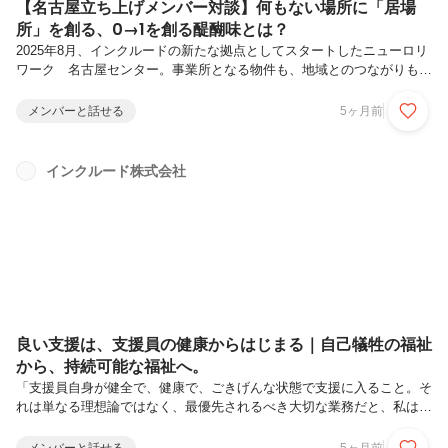
【名古屋立ち上げメンバー対談】何もない場所に「居場
所」を創る、0→1を創る醍醐味とは？
2025年8月、インクルードの新たな拠点としてスタートしたニューロリ
ワーク 名古屋センター。事業所となる物件も、地域とのつながりも、
そして「名古屋センターとしての在り方」も、そのすべてが、まっさら
な状態からのスタートでした。今回は、その立ち上げを最前線で支えた
メンバーと話せる
5ヶ月前
3名、新たに入社しゼロからセンターづくりに携わった大竹泰史さん・
和気彩乃さん、そして他拠点から異動し立ち上げに参画した関口和宏さ
んに、設立当初から現在に至るまでの試行錯誤やリアルな舞台裏を語っ
インクルード株式会社
ていただきました。大竹 泰史 / ニューロリワーク 名古屋センタ
ー サービス管理責任者 兼 管理者福祉系大学卒業後、障害児入所施設
にて児童指導...
良い支援は、支援員の健康からはじまる｜自己犠牲の福祉
から、持続可能な福祉へ。
「支援員自身が健全で、健康で、ごきげんな状態で支援に入ること。そ
れは単なる理想論ではなく、最優先されるべき大切な業務だと、私は確
信しています。」そう語るのは、名古屋センターでサービス管理責任者
を務める大竹さんです。福祉の現場で長く働くなかで大竹さんがたどり