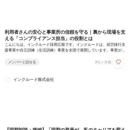
利用者さんの安心と事業所の信頼を守る｜裏から現場を支
える「コンプライアンス担当」の役割とは
こんにちは、インクルード採用広報です。インクルードは、就労移行支
援事業や自立訓練（生活訓練）事業を全国で展開しています。事業が拡
大し、拠点が広がる中で、私たちが大切にしていることの一つが「適正
な運営」と「コンプライアンス（法令遵守）」です。今回は、各センタ
メンバーと話せる
約1ヶ月前
ーの運営をバックオフィスから支えるコンプライアンス担当の仕事につ
いて、実際に業務を担う志村さんにお話を聞きました。全国のセンター
を訪問しながら、監査や行政対応、書類整備の支援などを行うこの仕事
インクルード株式会社
には、どんな役割ややりがいがあるのでしょうか。 志村 有香 / コン
プライアンス委員会医療現場での直接支援に10年間携わった後、ベン
チャー企業にて...
【同期対談・後編】「同期の視座が、私のキャリアを変え