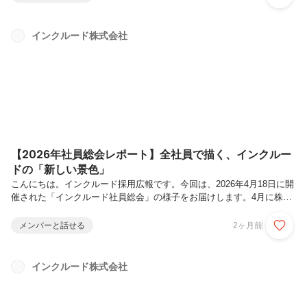
するほど悩んだ時期をどのように乗り越えてきたのか、そして「同期」
という存在の価値に迫ります。佐護 今日子 ／ シニアマネージャー大
学では心理福祉学部に所属し、心理学や福祉について学ぶ。在学中は大
インクルード株式会社
型デイサービスにて介護士として約2年間勤務し、卒業後は介護老人保
健施設に新卒入社。介護職として現場経験を積んだ後、家庭の事情によ
り一度退職す...
【2026年社員総会レポート】全社員で描く、インクルー
ドの「新しい景色」
こんにちは。インクルード採用広報です。今回は、2026年4月18日に開
催された「インクルード社員総会」の様子をお届けします。4月に株式
会社メンタルヘルステクノロジーズグループへの参画という大きな転機
を迎えた私たち。この日は改めて「これからどこへ向かうのか」「何を
メンバーと話せる
2ヶ月前
大切にしていくのか」を全社員で共有しました。 福祉の枠を超え、よ
り強固な「社会インフラ」として磨き上げる総会は、尾崎代表のスピー
チからスタート。尾崎代表からは、「メンタルにもリハビリが必要であ
インクルード株式会社
る」という重要なメッセージが発信されました。身体のケアと同様に、
心も段階を経て整えていくという考え方は、今後の支援における重要な
指針となりま...