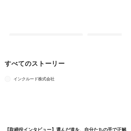
すべてのストーリー
【取締役インタビュー】選んだ道を、
【対談後編】『支援Val
自分たちの手で正解にする｜MHTグル
──きれい事で終わらせ
インクルード株式会社
ープ参画で挑む「第2創業期」
支援の土台が根付くま
最新順で表示
最新順で表示
【取締役インタビュー】選んだ道を、自分たちの手で正解