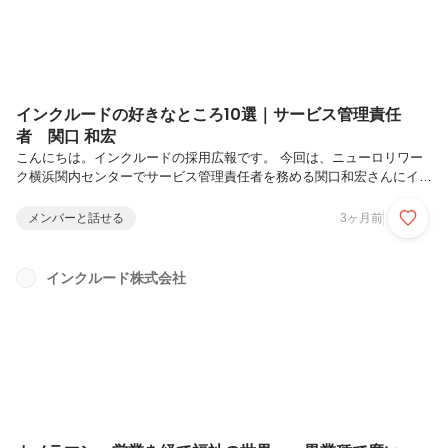
インクルードの好きなところ10選｜サービス管理責任
者 関口 和宏
こんにちは。インクルードの採用広報です。 今回は、ニューロリワー
ク横浜関内センターでサービス管理責任者を務める関口和宏さんにイン
タビューしました。これまで数々の新規拠点の立ち上げに携わり、誰よ
りも多くの事業所を知る関口さん。そんな関口さんが語るインクルード
メンバーと話せる
3ヶ月前
の魅力とは？関口 和宏 / ニューロリワーク 横浜関内センター サ
ービス管理責任者フリーカメラマンとしてブライダル・学校・企業広報
など幅広い撮影を経験し、デジタル移行期の技術革新の中でスキルを磨
インクルード株式会社
く。その後、携帯電話・家電販売員として高い販売実績を上げ、傾聴力
と提案力を培う。怪我をきっかけに福祉業界へ転身、株式会社ハローワ
ールドに入社。2...