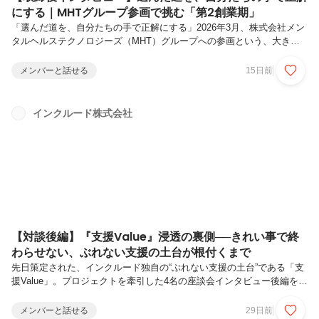
にする｜MHTグループ参画で挑む「第2創業期」
「選んだ道を、自分たちの手で正解にする」2026年3月、株式会社メン
タルヘルステクノロジーズ（MHT）グループへの参画という、大きな
転換期を迎えたインクルード。時を同じくして取締役に就任した小島さ
んは、この決断の未来を「これからの私たち次第で、より素晴らしいも
メンバーと話せる
15日前
のに変えていける」と力強く語ります。今回のグループ統合に込められ
た真意、そして退任する恩師から受け継いだ大切な教えとは何か。さら
に、今あえて組織として「MVVの定義」に心血を注ぐ理由に迫りま
インクルード株式会社
す。変化の先に見据える未来と、組織への熱い想いを伺いました。小島
邦義 / 取締役略歴。2019年4月に株式会社ハローワールドへ入社。
以降、...
【対談後編】『支援Value』浸透の裏側──きれい事で終
わらせない、ぶれない支援の土台が根付くまで
先日策定された、インクルード独自の“ぶれない支援の土台”である「支
援Value」。プロジェクトを牽引した4名の座談会インタビュー後編をお
届けします。 前編では、支援Value誕生の背景にあった現場の課題や、
完成までの試行錯誤について伺いました。後編では、完成した支援
メンバーと話せる
29日前