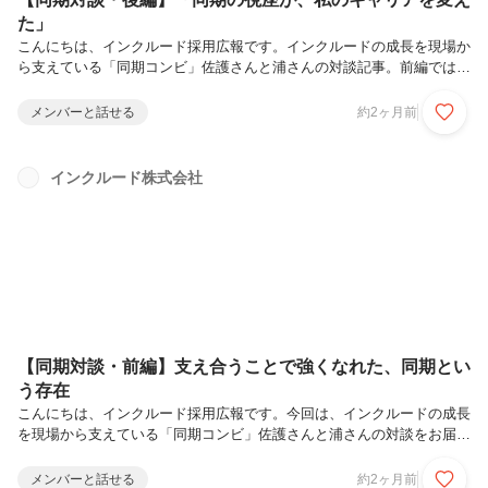
た」
こんにちは、インクルード採用広報です。インクルードの成長を現場か
ら支えている「同期コンビ」佐護さんと浦さんの対談記事。前編では、
困難を支え合った二人の深い絆について語っていただきました。後編で
は、現場の支援員からスタートした二人が、いかにしてマネジメントの
メンバーと話せる
約2ヶ月前
道を歩み始めたのか。切磋琢磨し合うキャリアの軌跡と、変化を続ける
インクルード株式会社の未来への展望について迫ります。——入社当時
から、マネジメント職を目指していたのでしょうか？ 佐護： いえ、全
インクルード株式会社
くです（笑）。 当時は二人とも「目の前の利用者さんのために、現場
で最高の支援を届けたい」ということしか考えていませんでしたよね？
浦： 本当にそう...
【同期対談・前編】支え合うことで強くなれた、同期とい
う存在
こんにちは、インクルード採用広報です。今回は、インクルードの成長
を現場から支えている「同期コンビ」佐護さんと浦さんの対談をお届け
します。現在はシニアマネージャーと、マネージャー兼サービス管理責
任者として活躍するお二人。前編では、緊張の初対面から、退職を決意
メンバーと話せる
約2ヶ月前