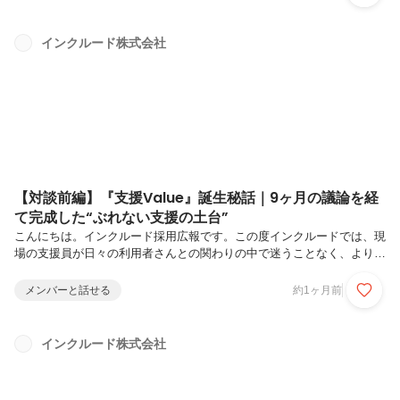
Valueを「作って終わり」にせず、全国のセンターへ本気で浸透させる
ために取り組んできた過程に迫ります。「支援はチーム戦！」という共
通言語が根付き始めた現場では、利用者さんや支援員にどのような変化
インクルード株式会社
が生まれているのか。そして、これからインクルードの仲間になる方へ
伝えたい想いとは。支援Valueが組織にもたらした変化と、その先に
描...
【対談前編】『支援Value』誕生秘話｜9ヶ月の議論を経
て完成した“ぶれない支援の土台”
こんにちは。インクルード採用広報です。この度インクルードでは、現
場の支援員が日々の利用者さんとの関わりの中で迷うことなく、より質
の高いサポートを提供するための新たな共通指針として「支援
Value（バリュー）」を策定しました。「形だけのきれい事」として壁
メンバーと話せる
約1ヶ月前
に飾られるだけの言葉には絶対にしたくない…。そんな強い想いから、
部署やキャリアの枠を超えたプロジェクトメンバーが集結し、約9ヶ月
にわたる熱い議論を経て完成させました。今回は、支援Value策定プロ
インクルード株式会社
ジェクトを牽引した4人に、発足の背景から、激論を交わした策定プロ
セス、そして現場で起き始めているリアルな変化について、対談形式で
語っていただきまし...