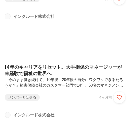
入れられている一方、業務においては性別による特別視や制限がなく、
一人ひとりが公平に挑戦できる文化が根づいているといいます。今回は
中嶋さんに、GM就任時の率直な想いや女性としてのキャリアの歩み、
インクルード株式会社
そしてこれから描いていきたい未来について伺いました。中嶋 ／ ゼ
ネラルマネージャー大学で社会福祉学科を専攻。新卒で通信インフラの
会社に入社後、2...
14年のキャリアをリセット。大手損保のマネージャーが
未経験で福祉の世界へ
「今のまま働き続けて、10年後、20年後の自分にワクワクできるだろ
うか？」損害保険会社のカスタマー部門で14年。50名のマネジメント
を任され、社内でもトップクラスの成果を出し続けてきた小川さんは、
ある日自らにそう問いかけました。安定した地位も、積み上げたキャリ
メンバーと話せる
4ヶ月前
アも、すべてをリセットして選んだのは、未経験の「福祉」という世
界。入社から半年、ニューロリワーク 所沢センターのマネージャーと
して奔走する小川さんに、その真意を語ってもらいました。小川 純
インクルード株式会社
平 ニューロリワーク 所沢センター マネージャー音楽活動を経て損
害保険会社のカスタマー部門に入社し、14年間にわたり勤務。オペレ
ーターからマネージ...