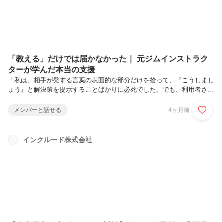
「教える」だけでは届かなかった｜ 元ジムインストラク
ターが学んだ本当の支援
「私は、相手が発する言葉の表面的な部分だけを拾って、『こうしまし
ょう』と解決策を提示することばかりに必死でした。でも、利用者さん
が本当に求めてるのは、解決策以上に『自分の辛さや不安を、そのまま
受け止めてくれること』だったんです。」そう振り返るのは、フィット
メンバーと話せる
4ヶ月前
ネスジムのインストラクターからキャリアチェンジした浦 慶太さん。
これまでインストラクターとして培ってきたスキルを武器に入社した浦
さん。しかし、そこで待っていたのは、当たり前だと思っていた「指
インクルード株式会社
導」というスタイルが通用しない、想像以上の壁でした。支援の難しさ
に直面するなか、ある利用者さんからの一言が大きな転機となります。
その出来事をきっかけ...