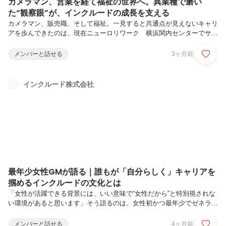
カメラマン、営業を経て福祉の世界へ。異業種で磨い
た“観察眼”が、インクルードの成長を支える
カメラマン、販売職、そして福祉。一見すると共通点が見えないキャリ
アを歩んできたのは、現在ニューロリワーク 横浜関内センターでサー
ビス管理責任者を務める関口 和宏さん。しかし彼が語る「支援の在り
方」を聞くと、すべての点がつながります。本日は、数々の拠点立ち上
メンバーと話せる
3ヶ月前
げに携わってきた“開拓者”であり、利用者さんの真のニーズを捉えて寄
り添う“伴走者”でもある関口さんにインタビューしました。関口 和
宏 / ニューロリワーク 横浜関内センター サービス管理責任者フ
インクルード株式会社
リーカメラマンとしてブライダル・学校・企業広報など幅広い撮影を経
験し、デジタル移行期の技術革新の中でスキルを磨く。その後、携帯電
話・家電販売員と...
最年少女性GMが語る｜誰もが「自分らしく」キャリアを
掴めるインクルードの文化とは
「女性が活躍できる背景には、いい意味で“女性だから”と特別視されな
い環境があると思います」そう語るのは、女性初かつ最年少でゼネラル
マネージャー（以下、GM）に就任した中嶋さん。インクルードでは、
ライフイベントやプライベートを大切にしながら働くことが自然に受け
メンバーと話せる
4ヶ月前