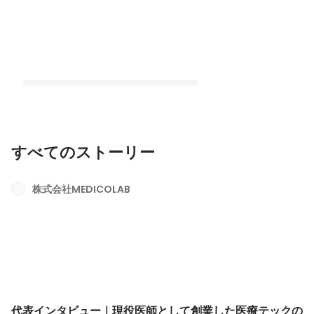
すべてのストーリー
代表インタビュー｜現役医師として創
業した医療テックのスタートアップに
株式会社MEDICOLAB
かける想い
最新順で表示
代表インタビュー｜現役医師として創業した医療テックの