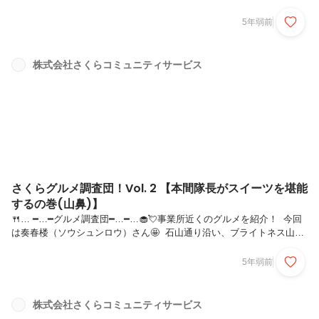
さんから、さくらを語っていただきました。熊谷 春花 (26歳)1995年6月
9日生まれ 滝川生まれ、札幌育ち北星学園大学 短期大学部 英文学科
5年弱前
卒業入社 6年目総務担当として、社員の皆さんがイキイキと働ける職場
づくりに取り組んでいます。本日はよろしくお願いします！学生時代は
どんなことをやっていましたか？よろしくお願いします。学生の時は英
株式会社さくらコミュニティサービス
語漬けでした。授業は基本的に全て英語でしたし、隙間時間も図書館に
行って英語の本を読んだりリスニングしていました。学校終わった後
に...
さくらグルメ調査団！Vol. 2 【本間隊長がスイーツを堪能
するの巻(山鼻)】
🍴… ━…━グルメ調査団━…━…🧁💘事業所近くのグルメを紹介！ 今回
は奏春楼（ソウシュンロウ）さん🤩 石山通り沿い、ブライトネス山鼻
から徒歩30秒のところにあります！ 内装はおしゃれで、若い女性が好
きそうな空間です。お店で食べれるのですが、今回はお持ち帰りにしま
5年弱前
した😉 今回購入したのはいちごタルトとメロンが乗っかたケーキ🍰
いちごタルトは甘さ控えめでイチオシです！ あと、すごーく接客丁寧
です（店員さん可愛いです）🥰・・・次回・・・スイーツを調査しに行
株式会社さくらコミュニティサービス
く！の巻