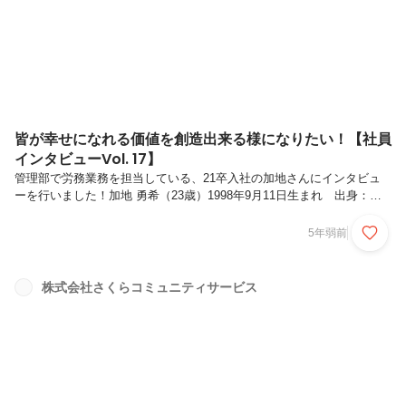
皆が幸せになれる価値を創造出来る様になりたい！【社員
インタビューVol. 17】
管理部で労務業務を担当している、21卒入社の加地さんにインタビュ
ーを行いました！加地 勇希（23歳）1998年9月11日生まれ 出身：小
樽市出身大学：北海学園大学 人文学部 卒業入社 1年目社員の方が少し
でも充実して働ける様に労務としてサポートを行わせていただいており
5年弱前
ます。本日はよろしくお願いします！学生時代、どんなことを勉強して
いましたか？宜しくお願い致します。幅広く知識を蓄えたいなと思いま
して、広い分野を学べる人文学部を選択しました。特に勉強していたの
株式会社さくらコミュニティサービス
は文化人類学でした。他の民族の文化について調べたりしていました。
何を調べるかというのが広く、様々な内容がありました。他の国の民族
に...