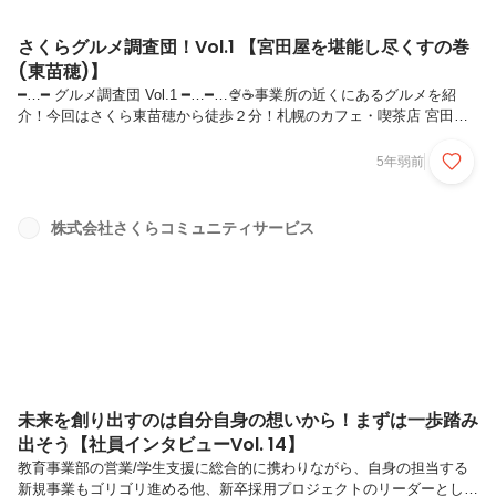
さくらグルメ調査団！Vol.1 【宮田屋を堪能し尽くすの巻
(東苗穂)】
━…━ グルメ調査団 Vol.1 ━…━…🍨☕️事業所の近くにあるグルメを紹
介！今回はさくら東苗穂から徒歩２分！札幌のカフェ・喫茶店 宮田屋
珈琲さんに大友隊長が行ってきました🌟珈琲屋やカフェと聞くとガラス
張りの外観をイメージしますがここは倉庫のような外観です。早速店内
5年弱前
に入ると少し暗めでアンティークな内装でした！ おしゃれなバーカウ
ンターもあります💓さっそく、実食！食への愛が饒舌に溢れてるね！ナ
イス！・・・次回・・・山鼻のスイーツを調査しに行く！の巻
株式会社さくらコミュニティサービス
未来を創り出すのは自分自身の想いから！まずは一歩踏み
出そう【社員インタビューVol. 14】
教育事業部の営業/学生支援に総合的に携わりながら、自身の担当する
新規事業もゴリゴリ進める他、新卒採用プロジェクトのリーダーとして