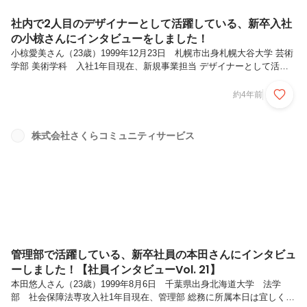
社内で2人目のデザイナーとして活躍している、新卒入社
の小椋さんにインタビューをしました！
小椋愛美さん（23歳）1999年12月23日 札幌市出身札幌大谷大学 芸術
学部 美術学科 入社1年目現在、新規事業担当 デザイナーとして活
躍！本日は宜しくお願いします！まず最初に、札幌大谷大学に入った理
由を聞いても良いですか？元々絵を書く事が好きでした。 小さいころ
約4年前
から、パチンコとかのチラシで白い面があると思うんですけど、 それ
を親から「ちょうだいー」って貰って、ペンとかで好きな絵を書くよう
な子供だったので、 元々周りの子に比べたら、やたら絵を書くのが好
株式会社さくらコミュニティサービス
きな子だったと思います。高校時代も美術科で学んでいました。そこで
は普通に絵を書いていて、デッサンしたりとかが多かったんですけど、
3年生の...
管理部で活躍している、新卒社員の本田さんにインタビュ
ーしました！【社員インタビューVol. 21】
本田悠人さん（23歳）1999年8月6日 千葉県出身北海道大学 法学
部 社会保障法専攻入社1年目現在、管理部 総務に所属本日は宜しくお