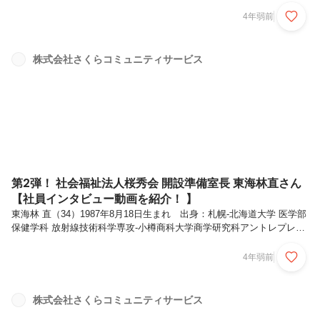
年から取り組んでいる、介護領域でのVRの活用事例について紹介しま
す。①介護×VRとは？ここ数年、VRの話題を多く見聞きするようにな
4年弱前
りました。最近のニュースだと、Facebookが社名をMetaに変更して、
一気にメタバースが注目され始めたり、同社が販売している
「MetaQuest2」が2万円値上げされたりしました。（個人的に値上げが
株式会社さくらコミュニティサービス
される前にもう一台買いたいと思ったり...笑）そんな中、VRは未開拓
な分野が多く、介護領域もその1つです。VRが出始めた当初から、介
護...
第2弾！ 社会福祉法人桜秀会 開設準備室長 東海林直さん
【社員インタビュー動画を紹介！ 】
東海林 直（34）1987年8月18日生まれ 出身：札幌-北海道大学 医学部
保健学科 放射線技術科学専攻-小樽商科大学商学研究科アントレプレナ
ーシップ専攻 卒業 7つの質問形式でインタビューを行わせて頂きま
した！※5分程度で読めます！👇入社を決めた理由についてもともと前
4年弱前
職では、病院で現場スタッフとして働いていたんですけれども、そんな
中小樽商科大学のビジネススクールの方に入学してビジネスのこと経営
に関することを、ちょっと学んでいたということがありました。実際に
株式会社さくらコミュニティサービス
もっと深く経営に関することだとか、自分自身の経験を活かして、医療