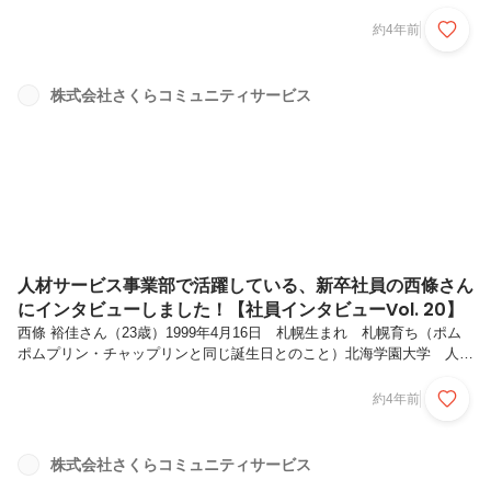
願いします。 学生時代はどんな勉強/生活（サークル活動など）をして
いましたか？サークルでは、AIESEC(アイセック)という団体で活動を
約4年前
していました。活動内容としては、仲介業者的な業務と、実際に自分が
インターン生として行くことです。国際会議といって、126か国くらい
のAISECという大きな学生団体があって、各国の代表が集まる場に行
株式会社さくらコミュニティサービス
くといったことをしていました。私は、オンラインで参加をしていたの
ですが、エジプトとかマレーシアで開催されていたりしていました。
海...
人材サービス事業部で活躍している、新卒社員の西條さん
にインタビューしました！【社員インタビューVol. 20】
西條 裕佳さん（23歳）1999年4月16日 札幌生まれ 札幌育ち（ポム
ポムプリン・チャップリンと同じ誕生日とのこと）北海学園大学 人文
学部日本文化学科入社1年目現在、人材サービス事業部に所属本日は宜
しくお願いします。まず最初に、北海学園大学に入った理由を聞いても
約4年前
良いですか？元々小説が好きだったので、小説関係を学べる所かつ、図
書館司書の資格が取れる大学はどこかとなった時に、北海学園大学に人
文学部日本文化学科があること。さらに夜間部もあるので、もしもの時
株式会社さくらコミュニティサービス
の保険になるということ。司書の資格を取る時に、一部、昼間の学生で