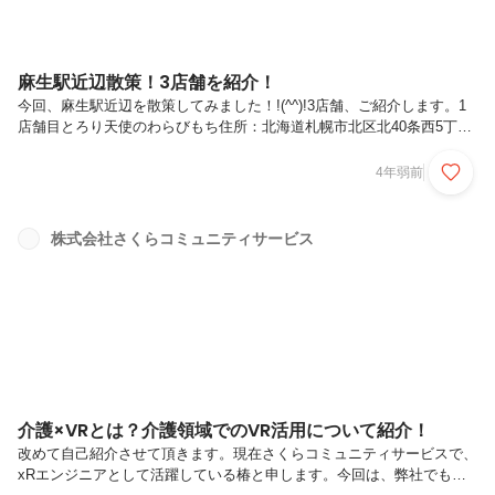
麻生駅近辺散策！3店舗を紹介！
今回、麻生駅近辺を散策してみました！!(^^)!3店舗、ご紹介します。1
店舗目とろり天使のわらびもち住所：北海道札幌市北区北40条西5丁目
5-30こちらのお店は、最近オープンしました。北海道では、3店舗みた
いです。元々、デプパンというカレーパンがおいしいお店が入っていま
4年弱前
した。時々買っていたので、個人的には少し残念。。。今回は、飲むわ
らびもちの抹茶味を買ってみました！良し、飲んでみよう！||||抹茶のち
ょっとした苦みと、わらびもちのちょっとした甘さ、あずきの風味がマ
株式会社さくらコミュニティサービス
ッチして美味しい！わらび餅もトロトロ新触感！他にも、生わらびもち
やクリームわらびもちがあるので、いつか食べてみたいですね(#^...
介護×VRとは？介護領域でのVR活用について紹介！
改めて自己紹介させて頂きます。現在さくらコミュニティサービスで、
xRエンジニアとして活躍している椿と申します。今回は、弊社でも昨