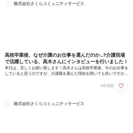
株式会社さくらコミュニティサービス
高校卒業後、なぜ介護のお仕事を選んだのか...?介護現場
で活躍している、高木さんにインタビューを行いました！
本日は、宜しくお願い致します！高木さんは高校卒業後、今のお仕事を
していると思うのですが、介護職を選んだ理由を聞いても良いですか？
もともと介護の仕事というのは、うちの祖母の方がやっていましてその
仕事の話を聞いたり、一緒についていったこともあったりしたんですけ
4年弱前
れどもそれで自分も幼いころからやりたいなというふうに考えていまし
た。具体的には、中学校2年生の後半あたりからこの介護という仕事を
やっていきたいなぁというふうに思って、自分が在学していた高校の方
株式会社さくらコミュニティサービス
に、就職者の為の企業説明会というのがありました。その企業説明会の
中にこのうちの会社があり、そちらでお話を聞いてさくらの入社を決め
ました。自分が一番...