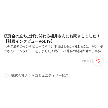
も、夜間の授業を受けられるということで、4年間の内に図書館司書の
資格を取れ...
桜秀会の立ち上げに関わる櫻井さんにお聞きしました！
【社員インタビューVol. 19】
【今年最初のインタビューです！】本日は1月に入社したばかりの、櫻
井さんにインタビューをしました！現在、桜秀会の開発準備室、事務担
当をしています。櫻井 寛二（24歳）1997年7月30日 美唄生まれ 美
唄育ち北海学園大学 経済学部経済学科卒業入社1年目桜秀会の開発準
約4年前
備室 事務担当本日は宜しくお願いします。早速ですが、学生時代はど
んな勉強/生活をしていましたか？そうですね。何か勉強をしたわけで
もなく、その時のやりたかったことをずっとやってきたという大学生活
株式会社さくらコミュニティサービス
でした。(笑)なるほど。では、趣味は何かありますか？インドアな事が
好きで、ゲームをしていました。アウトドアな事としては、ライブに行
くことで...