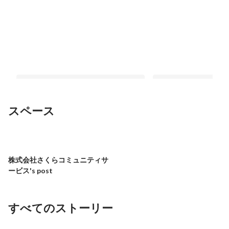
スペース
高校卒業後、なぜ介護のお仕事を選ん
麻生駅近辺散策！3店
だのか...?介護現場で活躍している、高
最新順で表示
株式会社さくらコミュニティサ
木さんにインタビューを行いました！
最新順で表示
ービス's post
すべてのストーリー