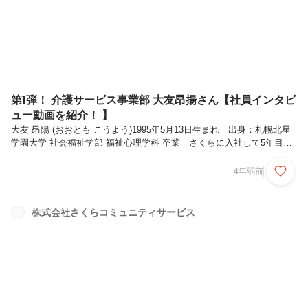
や福祉分野の中で何かこう事業に携われるような仕事をしたいと志して
転職...
第1弾！ 介護サービス事業部 大友昂揚さん【社員インタビ
ュー動画を紹介！ 】
大友 昂陽 (おおとも こうよう)1995年5月13日生まれ 出身：札幌北星
学園大学 社会福祉学部 福祉心理学科 卒業 さくらに入社して5年目。6
つの質問形式でインタビューを行わせて頂きました！※5分程度で読め
ます！👇入社を決めた理由について私が入社を決めた理由はいくつかあ
4年弱前
るんですけれども、やっぱり介護との出会いがすごく衝撃的だったこと
が一番かなというふうに思っています。今までそういったものに全く関
わっていなかったんですけれども、私たちの会社の選考を受けている中
株式会社さくらコミュニティサービス
で実際にグループホームの介護施設に行くということがありまして、そ
こで介護って何か全然イメージと違うところから、この業界をちょっ
と...