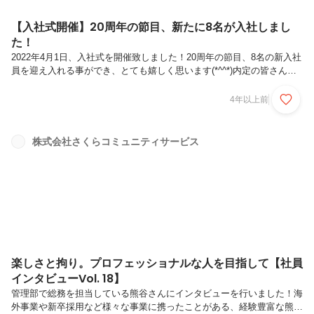
【入社式開催】20周年の節目、新たに8名が入社しまし
た！
2022年4月1日、入社式を開催致しました！20周年の節目、8名の新入社
員を迎え入れる事ができ、とても嬉しく思います(*^^*)内定の皆さんか
ら決意表明として、さくらに入社するうえで頑張りたいこと・目標を発
表していただきました。辞令交付もあり、さくらに入社した事をより実
4年以上前
感頂けたのではないでしょうか？内定式後は理念研修を受けて頂き、弊
社代表中元より会社の理念・今後の事業展開などについてお話がありま
した。この後は、研修期間に入ります。社会人として、ビジネスマナー
株式会社さくらコミュニティサービス
や社会人知識をしっかりと身に着けて頂き、良いスタートを切って欲し
いと思います('◇')ゞ皆さんと一緒に、さくらの事業もこれから飛躍し...
楽しさと拘り。プロフェッショナルな人を目指して【社員
インタビューVol. 18】
管理部で総務を担当している熊谷さんにインタビューを行いました！海
外事業や新卒採用など様々な事業に携ったことがある、経験豊富な熊谷