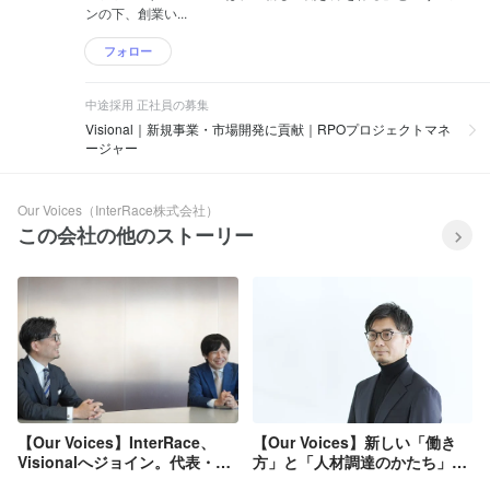
ンの下、創業い...
フォロー
中途採用 正社員の募集
Visional｜新規事業・市場開発に貢献｜RPOプロジェクトマネ
ージャー
Our Voices（InterRace株式会社）
この会社の他のストーリー
【Our Voices】InterRace、
【Our Voices】新しい「働き
Visionalへジョイン。代表・桑
方」と「人材調達のかたち」づ
田＆ビズリーチ代表・酒井で、
くりに挑戦する