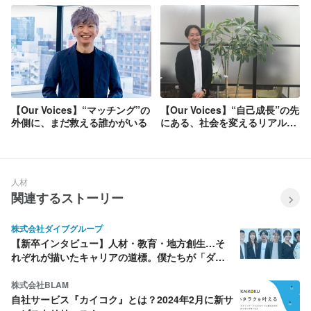
これから一緒に目指す未来につ
いて語り合いました。
【Our Voices】“マッチング”の
【Our Voices】“自己成長”の先
外側に、まだ救える誰かがいる
にある、社会を変えるリアルな
手応え（後編）
人材
関連するストーリー
株式会社ダイブグループ
【新卒インタビュー】人材・教育・地方創生…そ
れぞれが描いたキャリアの道標。僕たちが「ダイ
ブ」を選んだ理由
株式会社BLAM
自社サービス『カイコク』とは？2024年2月に新サ