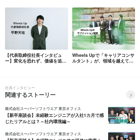
きの転身ストーリー
リードする
【代表取締役社長インタビュ
Wheels Upで「キャリアコンサ
ー】変化を恐れず、価値を追求
ルタント」が、領域を越えて挑
するーWheels Upのビジョンと
戦できる。サブミッション制度
求める仲間
とは？
社員インタビュー
関連するストーリー
株式会社スーパーソフトウエア 東京オフィス
【新卒座談会】未経験エンジニアが入社1カ月で感
じたリアルとは？～社内環境編～
株式会社スーパーソフトウエア 東京オフィス