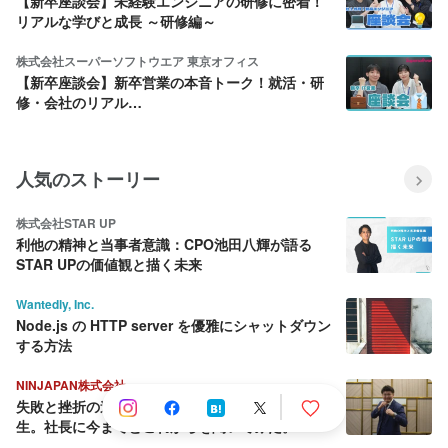
【新卒座談会】未経験エンジニアの研修に密着！
リアルな学びと成長 ～研修編～
株式会社スーパーソフトウエア 東京オフィス
【新卒座談会】新卒営業の本音トーク！就活・研
修・会社のリアル…
人気のストーリー
株式会社STAR UP
利他の精神と当事者意識：CPO池田八輝が語る
STAR UPの価値観と描く未来
Wantedly, Inc.
Node.js の HTTP server を優雅にシャットダウン
する方法
NINJAPAN株式会社
失敗と挫折の連続から這い上がり続ける壮絶な人
生。社長に今までとこれからを聞いてみた。