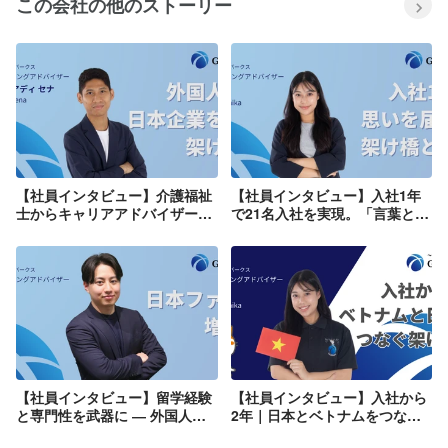
この会社の他のストーリー
【社員インタビュー】介護福祉
【社員インタビュー】入社1年
士からキャリアアドバイザーへ
で21名入社を実現。「言葉と文
－インドネシアと日本を繋ぐ新
化の橋渡し役」として外国人求
たな挑戦
職者と企業をつなぐ
【社員インタビュー】留学経験
【社員インタビュー】入社から
と専門性を武器に ― 外国人材
2年｜日本とベトナムをつなぐ
と企業を繋ぐ架け橋としての挑
架け橋として。外国人材支援と