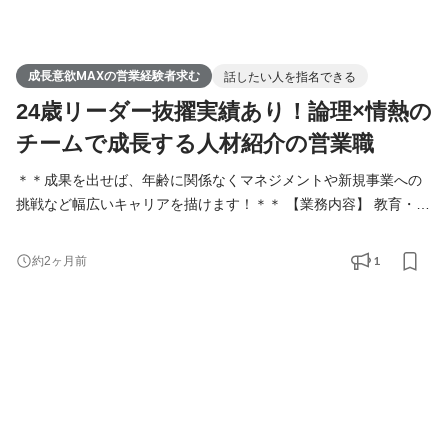
成長意欲MAXの営業経験者求む
話したい人を指名できる
24歳リーダー抜擢実績あり！論理×情熱の
チームで成長する人材紹介の営業職
＊＊成果を出せば、年齢に関係なくマネジメントや新規事業への
挑戦など幅広いキャリアを描けます！＊＊ 【業務内容】 教育・療
育業界に特化した人材紹介事業にて、キャリアアドバイザー兼法
人営業を担当していただきます。 事業者の対象は学校、塾、習い
1
約2ヶ月前
事教室、児童発達支援教室、放課後等デイサービス、幼稚園、保
育園、教育系の企業、などになります。 求職者の対象は教員、塾
講師、保育士、児童発達支援管理責任者、教育保育民