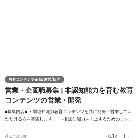
cles/440792 ・教育領域という未来への貢献を軸にした事業を展
開するため、様々な人にとってやりがいを持って臨めるお仕事と
なるはずで
教育コンテンツ企画/運営/販売
営業・企画職募集 | 非認知能力を育む教育
コンテンツの営業・開発
■募集内容■ ・非認知能力教育コンテンツを共に開発・営業してい
ただける方を募集します。 -非認知能力を向上するためのコンテ
ンツやイベントをチームメンバーと共に企画・運営していただき
ます。 -コンテンツを広げていくための活動にも従事していただ
0
1年以上前