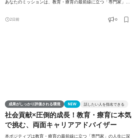
あなたのミッションは、教育・療育の最前線に立つ「専門家」の
人生に深くコミットすること。 決して簡単な営業ではありませ
ん。しかし、あなたの介在によって専門家のキャリアが輝き、現
0
2日前
場の質が変わる瞬間を目の当たりにできる。 本物の営業力と人間
力が試される、ここでしか得られない手応えがあります。 ▼クロ
ス・シップのミッションと背景
https://note.com/x_ship/n/nb0549e
成果がしっかり評価される環境
NEW
話したい人を指名できる
社会貢献×圧倒的成長！教育・療育に本気
で挑む、両面キャリアアドバイザー
本ポジティブは教育・療育の最前線に立つ「専門家」の人生に深