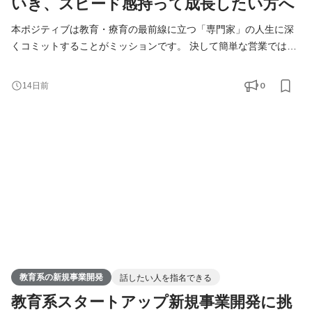
いき、スピード感持って成長したい方へ
本ポジティブは教育・療育の最前線に立つ「専門家」の人生に深
くコミットすることがミッションです。 決して簡単な営業ではあ
りません。しかし、あなたの介在によって専門家のキャリアが輝
き、現場の質が変わる瞬間を目の当たりにできます。 本物の営業
0
14日前
力と人間力が試される、ここでしか得られない手応えがありま
す。 ▼クロス・シップのミッションと背景
https://note.com/x_ship/n/nb0549ef53381 ▼社員インタビュー動
画 https://x-ship.jp/interview/
教育系の新規事業開発
話したい人を指名できる
教育系スタートアップ新規事業開発に挑