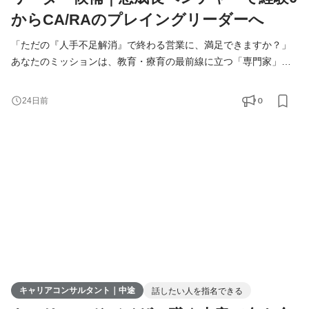
からCA/RAのプレイングリーダーへ
「ただの『人手不足解消』で終わる営業に、満足できますか？」
あなたのミッションは、教育・療育の最前線に立つ「専門家」の
人生に深くコミットすること。 決して簡単な営業ではありませ
ん。しかし、あなたの介在によって専門家のキャリアが輝き、現
0
24日前
場の質が変わる瞬間を目の当たりにできる。 本物の営業力と人間
力が試される、ここでしか得られない手応えがあります。 ▼クロ
ス・シップのミッションと背景
https://note.com/x_ship/n/nb0549e
キャリアコンサルタント｜中途
話したい人を指名できる