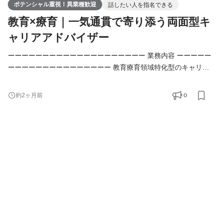
ポテンシャル重視！異業種歓迎
話したい人を指名できる
教育×療育｜一気通貫で寄り添う両面型キ
ャリアアドバイザー
ーーーーーーーーーーーーーーーーーーーー 業務内容 ーーーーー
ーーーーーーーーーーーーーーー 教育療育領域特化型のキャリア
アドバイザー 教育療育領域特化型の事業を展開しているため、事
業者の対象は学校、塾、習い事教室、児童発達支援教室、放課後
0
約2ヶ月前
等デイサービス、教育系の企業、などになります。 求職者の対象
は教員、塾講師、保育士、児童発達支援管理責任者、教育保育民
間企業従事者、などといった方々になります。 主に、