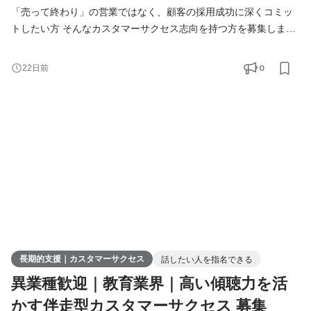
「売って終わり」の営業ではなく、顧客の採用成功に深くコミッ
トしたい方 そんなカスタマーサクセス志向を持つ方を募集しま
す。 私たちが提供するのは、教育・療育業界に特化した人材紹介
事業です。しかし、私たちが提供しているのは単なる「人材の穴
0
22日前
埋め」ではありません。教育現場が抱える本質的な課題に向き合
い、求職者の理想のキャリアと、法人の事業成長を同時にデザイ
ンする仕事です。 あなたが繋いだご縁が、現場の教育レ
長期的支援｜カスタマーサクセス
話したい人を指名できる
異業種歓迎｜教育業界｜高い傾聴力を活
かす伴走型カスタマーサクセス 募集