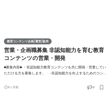
教育コンテンツ企画/運営/販売
営業・企画職募集 非認知能力を育む教育
コンテンツの営業・開発
■募集内容■ ・非認知能力教育コンテンツを共に開発・営業してい
ただける方を募集します。 -非認知能力を向上するためのコンテ
ンツやイベントをチームメンバーと共に企画・運営していただき
ます。 -コンテンツを広げていくための活動にも従事していただ
0
6ヶ月前
きます。 -個人向け：コンテンツを企画し、ブランディング・
マーケティングを通じて個人のお客様へ届ける -法人向け：連
携できる教育機関探索の新規開拓営業を行い、教