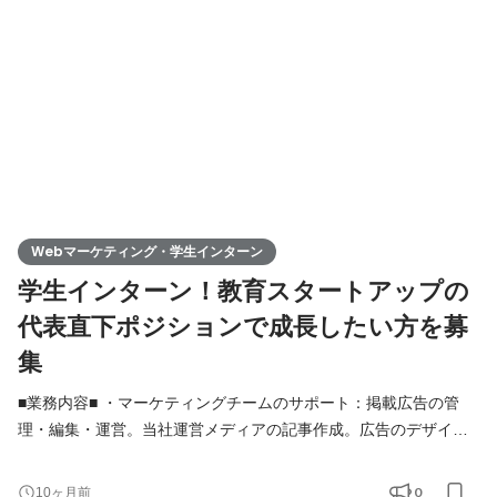
す。 ・ ・スタートアップならではの事業成長スピー
Webマーケティング・学生インターン
学生インターン！教育スタートアップの
代表直下ポジションで成長したい方を募
集
■業務内容■ ・マーケティングチームのサポート：掲載広告の管
理・編集・運営。当社運営メディアの記事作成。広告のデザイン
考案 ・エクセルなどのデータ入力・管理 ★教育系イベントの企
画・運営：教育系ワークショップなど ※どれか一つでもご興味が
0
10ヶ月前