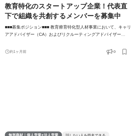
教育特化のスタートアップ企業！代表直
下で組織を共創するメンバーを募集中
■■■募集ポジション■■■ 教育療育特化型人材事業において、キャリ
アアドバイザー（CA）およびリクルーティングアドバイザー
（RA）として現場を牽引しながら、営業戦略の策定・実行や組織
マネジメントをお任せします。 教育領域特化で人材事業を展開し
0
約1ヶ月前
ている企業はマーケットに多くない一方で、今後のキャリアに悩
む求職者様や、採用課題を抱える事業者様は多く存在します。求
職者様には深く寄り添うキャリア面談を、事業者様に
無形商材｜個人営業×法人営業
話したい人を指名できる