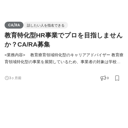
CA/RA
話したい人を指名できる
教育特化型HR事業でプロを目指しません
か？CA/RA募集
<業務内容> 教育療育領域特化型のキャリアアドバイザー 教育療
育領域特化型の事業を展開しているため、事業者の対象は学校、
塾、習い事教室、児童発達支援教室、放課後等デイサービス、幼
稚園、保育園、教育系の企業、などになります。 求職者の対象は
0
3ヶ月前
教員、塾講師、保育士、児童発達支援管理責任者、教育保育民間
企業従事者、などといった方々になります。 主に、電話、webミ
ーティングツールでのコミュニケーションとなります。