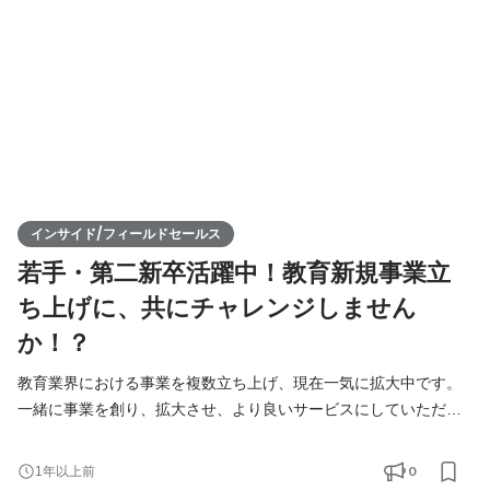
携できる教育機関探索の新規開拓営業を行い、教
インサイド/フィールドセールス
若手・第二新卒活躍中！教育新規事業立
ち上げに、共にチャレンジしません
か！？
教育業界における事業を複数立ち上げ、現在一気に拡大中です。
一緒に事業を創り、拡大させ、より良いサービスにしていただけ
る仲間を募集しています！ ■仕事の醍醐味■ こちらもご参照くださ
い！弊社代表野崎のキャリアアドバイザーに関するストーリー：
0
1年以上前
https://www.wantedly.com/companies/company_847150/post_arti