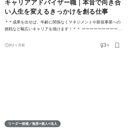
キャリアアドバイザー職｜本音で向き合
い人生を変えるきっかけを創る仕事
＊＊成果を出せば、年齢に関係なくマネジメントや新規事業への
挑戦など幅広いキャリアを描けます！＊＊ ーーーーーーーーーー
ーーーーーーーーー 〇業務内容〇 教育・療育業界に特化した人材
紹介事業にて、キャリアアドバイザー兼法人営業を担当していた
0
約1ヶ月前
だきます。 事業者の対象は学校、塾、習い事教室、児童発達支援
教室、放課後等デイサービス、教育系の企業、などになります。
求職者の対象は教員、塾講師、児童発達支援管理責
リーダー候補／無形×個人×法人