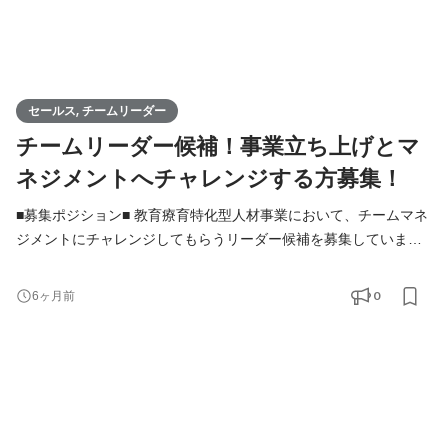
セールス, チームリーダー
チームリーダー候補！事業立ち上げとマ
ネジメントへチャレンジする方募集！
■募集ポジション■ 教育療育特化型人材事業において、チームマネ
ジメントにチャレンジしてもらうリーダー候補を募集していま
す。 教育領域特化で人材事業を展開している企業はマーケットに
多くなく、一方でキャリアで困っている求職者様や、採用に困っ
0
6ヶ月前
ている事業者様は多く存在します。この間に入りサービスをご提
供することで価値を創出しマーケットに貢献し、当社自体急速な
成長フェーズに入ろうとしています。 そこで、その事業