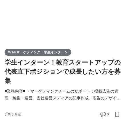
Webマーケティング・学生インターン
学生インターン！教育スタートアップの
代表直下ポジションで成長したい方を募
集
■業務内容■ ・マーケティングチームのサポート：掲載広告の管
理・編集・運営。当社運営メディアの記事作成。広告のデザイン
考案 ・エクセルなどのデータ入力・管理 ★教育系イベントの企
画・運営：教育系ワークショップなど ※どれか一つでもご興味が
0
6ヶ月前
あれば大歓迎です ■仕事の醍醐味■ ・裁量を持って様々なことにチ
ャレンジできるため、アイデアの実現性が高い点が魅力の1つで