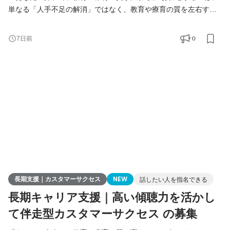
単なる「人手不足の解消」ではなく、教育や療育の質を左右する
「専門家」の人生に深く関わる、責任とやりがいのある仕事で
す。 ▼クロス・シップのミッションと背景
0
7日前
https://note.com/x_ship/n/nb0549ef53381 ☆組織拡大のため「両
面型キャリアアドバイザー」の募集！ ☆4〜8名のチーム体制で、
未経験からでも安心の環境です。 ーーーーーーーーーーーーーー
仕事内容：3つの伴走 ー
長期支援｜カスタマーサクセス
NEW
話したい人を指名できる
長期キャリア支援｜高い傾聴力を活かし
て伴走型カスタマーサクセス の募集