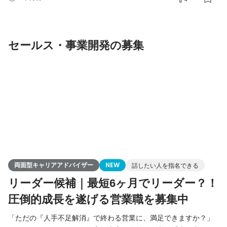
あれば大歓迎です ■仕事の醍醐味■ ・裁量を持って様々なことにチ
ャレンジできるため、アイデアの実現性が高い点が魅力の1つで
す。 ・ ・スタートアップならではの事業成長スピー
セールス・事業開発の募集
両面型キャリアアドバイザー
NEW
話したい人を指名できる
リーダー候補｜最短6ヶ月でリーダー？！
圧倒的成長を遂げる営業職を募集中
「ただの『人手不足解消』で終わる営業に、満足できますか？」