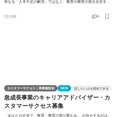
単なる「人手不足の解消」ではなく、教育や療育の質を左右する
「専門家」の人生に深く関わる、責任とやりがいのある仕事で
す。 ▼クロス・シップのミッションと背景
0
1日前
https://note.com/x_ship/n/nb0549ef53381 ▼大切にしている行動
指針「クロス・シップ・マインド」
https://note.com/x_ship/n/na202a371b47b ☆組織拡大のため「両
面型キャリアアドバイザー」の募集！ ☆4〜8名のチーム体制で、
未
カスタマーサクセス｜異業種歓迎
NEW
話したい人を指名できる
急成長事業のキャリアアドバイザー・カ
スタマーサクセス募集
「あなたの介在で、教育・療育の質が変わる」 お任せするのは、