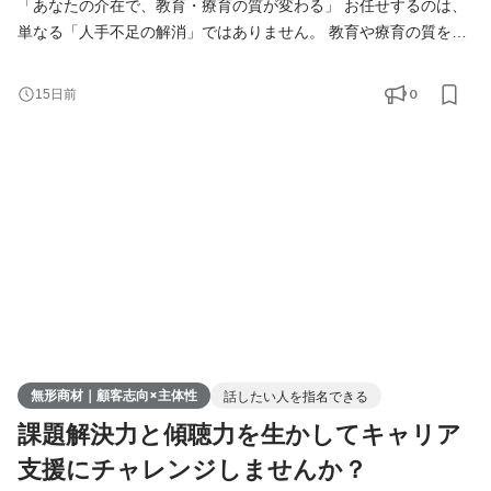
「あなたの介在で、教育・療育の質が変わる」 お任せするのは、
単なる「人手不足の解消」ではありません。 教育や療育の質を左
右する「専門家」の人生に深く関わる、責任とやりがいのある仕
事です。 ▼クロス・シップのミッションと背景
0
15日前
https://note.com/x_ship/n/nb0549ef53381 ▼会社紹介動画（10秒
程度の動画が10本ほどあります！） https://x-ship.jp/interview/ ☆
組織拡大のため「両面型キャリアアドバイザー」の募集です。
☆4～8名の「チーム体制」
無形商材｜顧客志向×主体性
話したい人を指名できる
課題解決力と傾聴力を生かしてキャリア
支援にチャレンジしませんか？