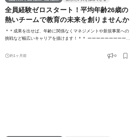
全員経験ゼロスタート！平均年齢26歳の
熱いチームで教育の未来を創りませんか
＊＊成果を出せば、年齢に関係なくマネジメントや新規事業への
挑戦など幅広いキャリアを描けます！＊＊ ーーーーーーーーーー
ーーーーーーーーー 〇業務内容〇 教育・療育業界に特化した人材
紹介事業にて、キャリアアドバイザー兼法人営業を担当していた
0
約1ヶ月前
だきます。 事業者の対象は学校、塾、習い事教室、児童発達支援
教室、放課後等デイサービス、教育系の企業、などになります。
求職者の対象は教員、塾講師、児童発達支援管理責