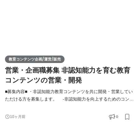
教育コンテンツ企画/運営/販売
営業・企画職募集 非認知能力を育む教育
コンテンツの営業・開発
■募集内容■ ・非認知能力教育コンテンツを共に開発・営業してい
ただける方を募集します。 -非認知能力を向上するためのコンテ
ンツやイベントをチームメンバーと共に企画・運営していただき
ます。 -コンテンツを広げていくための活動にも従事していただ
0
10ヶ月前
きます。 -個人向け：コンテンツを企画し、ブランディング・
マーケティングを通じて個人のお客様へ届ける -法人向け：連
携できる教育機関探索の新規開拓営業を行い、教