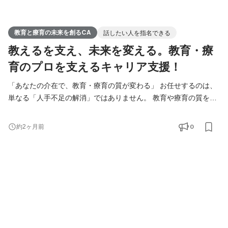
教育と療育の未来を創るCA
話したい人を指名できる
教えるを支え、未来を変える。教育・療
育のプロを支えるキャリア支援！
「あなたの介在で、教育・療育の質が変わる」 お任せするのは、
単なる「人手不足の解消」ではありません。 教育や療育の質を左
右する「専門家」の人生に深く関わる、責任とやりがいのある仕
事です。 具体的には、以下の3つのステップで伴走していただき
0
約2ヶ月前
ます。 ーーーーーーーーーーーーー 1. 志を形にするキャリアカウ
ンセリング ーーーーーーーーーーーーー 「なぜ教育の道を選んだ
のか」「子どもたちにどんな未来を届けたいか」 求