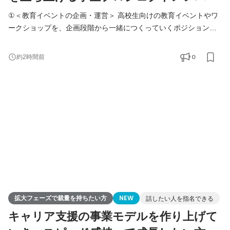
①＜教育イベントの企画・運営＞ 高校生向けの教育イベントやワ
ークショップを、企画段階から一緒につくっていくポジションで
す。 「どんな内容なら高校生の成長につながるのか？」 「どうす
れば参加した人にとって価値ある時間になるのか？」 そんな問い
0
約2時間前
をチームで考えながら、企画立案・コンテンツ作成・当日の運
営・振り返りまで幅広く関わります。 プロジェクトを自分たちで
動かしてみたい方、リーダー経験を積みたい方、アイ
拡大フェーズで裁量を持ちたい方
NEW
話したい人を指名できる
キャリア支援の事業モデルを作り上げて