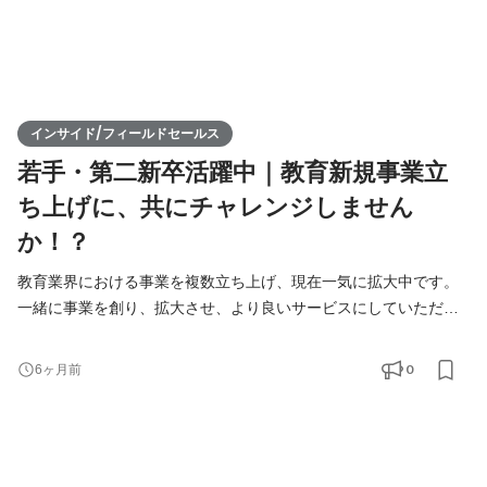
インサイド/フィールドセールス
若手・第二新卒活躍中｜教育新規事業立
ち上げに、共にチャレンジしません
か！？
教育業界における事業を複数立ち上げ、現在一気に拡大中です。
一緒に事業を創り、拡大させ、より良いサービスにしていただけ
る仲間を募集しています！ ■仕事の醍醐味■ こちらもご参照くださ
い！弊社代表野崎のキャリアアドバイザーに関するストーリー：
0
6ヶ月前
https://www.wantedly.com/companies/company_847150/post_arti
cles/440792 ・教育領域という未来への貢献を軸にした事業を展
開するため、様々な人にとってやりがいを持って臨めるお仕事と
なるはずで