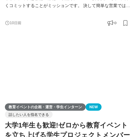
くコミットすることがミッションです。 決して簡単な営業ではあ
りません。しかし、あなたの介在によって専門家のキャリアが輝
き、現場の質が変わる瞬間を目の当たりにできます。 本物の営業
0
10日前
力と人間力が試される、ここでしか得られない手応えがありま
す。 ▼クロス・シップのミッションと背景
https://note.com/x_ship/n/nb0549ef53381 ▼社員インタビュー動
画 https://x-ship.jp/interview/
教育イベントの企画・運営・学生インターン
NEW
話したい人を指名できる
大学1年生も歓迎!ゼロから教育イベント
を立ち上げる学生プロジェクトメンバー