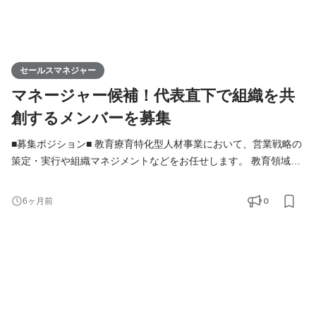
セールスマネジャー
マネージャー候補！代表直下で組織を共
創するメンバーを募集
■募集ポジション■ 教育療育特化型人材事業において、営業戦略の
策定・実行や組織マネジメントなどをお任せします。 教育領域特
化で人材事業を展開している企業はマーケットに多くなく、一方
でキャリアで困っている求職者様や、採用に困っている事業者様
0
6ヶ月前
は多く存在します。この間に入りサービスをご提供することで価
値を創出しマーケットに貢献し、当社自体急速な成長フェーズに
入ろうとしています。 そこで、その事業自体のマネジ