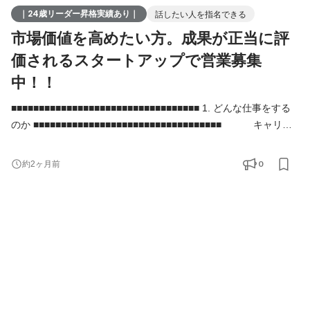
｜24歳リーダー昇格実績あり｜
話したい人を指名できる
市場価値を高めたい方。成果が正当に評
価されるスタートアップで営業募集
中！！
■■■■■■■■■■■■■■■■■■■■■■■■■■■■■■■■■■ 1. どんな仕事をする
のか ■■■■■■■■■■■■■■■■■■■■■■■■■■■■■■■■■■ キャリア
アドバイザー（CA） 教育・療育業界の施設と、そこで働きたい求
職者を結ぶ「キャリアアドバイザー」をお任せします。 人手不足
0
約2ヶ月前
に悩む教育現場を救い、求職者の人生の転機に寄り添う、社会貢
献度の高い仕事です。 マニュアルやスクリプトが完備さ