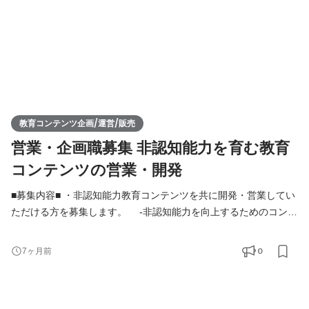
教育コンテンツ企画/運営/販売
営業・企画職募集 非認知能力を育む教育
コンテンツの営業・開発
■募集内容■ ・非認知能力教育コンテンツを共に開発・営業してい
ただける方を募集します。 -非認知能力を向上するためのコンテ
ンツやイベントをチームメンバーと共に企画・運営していただき
ます。 -コンテンツを広げていくための活動にも従事していただ
0
7ヶ月前
きます。 -個人向け：コンテンツを企画し、ブランディング・
マーケティングを通じて個人のお客様へ届ける -法人向け：連
携できる教育機関探索の新規開拓営業を行い、教