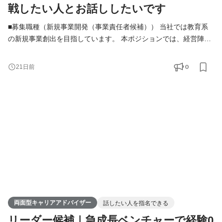
戦したい人とお話ししたいです
■募集職種（新規事業開発（事業責任者候補）） 当社では教育系
の新規事業創出を目指しています。 本ポジションでは、経営陣や
とともに、市場調査・顧客ヒアリング・事業企画・仮説検証・サ
ービス立ち上げ・改善まで、一連のプロセスを一気通貫で担当し
0
21日前
ていただきます。 完成された事業を運営するのではなく、「何を
つくるべきか」から考え、まだ世の中にないサービスを形にして
いくことがミッションです。 具体的には、教育系の新
両面型キャリアアドバイザー
話したい人を指名できる
リーダー候補｜急成長ベンチャーで経験0