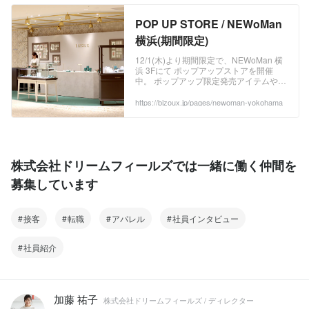
POP UP STORE / NEWoMan
横浜(期間限定)
12/1(木)より期間限定で、NEWoMan 横
浜 3Fにて ポップアップストアを開催
中。 ポップアップ限定発売アイテムや、
先行発売の新作、 人気の定番シリーズな
ど、 さまざまなジュエリーをご用意して
https://bizoux.jp/pages/newoman-yokohama
おります。 この機会にぜひビズーの世界
をご体感ください。 みなさまにお会いで
きる日を、 スタッフ一同楽しみにお待ち
しています。 12/1(木)より期間限定で、
NEWoMan 横浜 3Fにて ...
株式会社ドリームフィールズでは一緒に働く仲間を
募集しています
接客
転職
アパレル
社員インタビュー
社員紹介
加藤 祐子
株式会社ドリームフィールズ / ディレクター