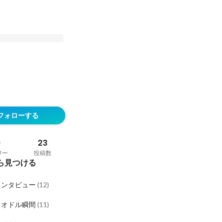
ールズの社名ロゴタイ
ザインが刷新されまし
フォローする
9
23
ワー
投稿数
ら見つける
インタビュー
(
12
)
ロオドル瞬間
(
11
)