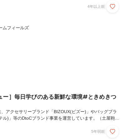
ようとなったんですか？渡辺：BIZOUX、GEM EDEN、
4年以上前
Fragrant Oliveといった各ブランドの成長にともなって、様々な方
ズを知っていただく機会が増えてきたと感じました。そこでド
しさをロゴタイプでもしっかり表現したいと思ったことがきっ
ームフィールズ
ゴタイプ制作からも...
ュー］毎日学びのある新鮮な環境#ときめきつ
、アクセサリーブランド「BIZOUX(ビズー)」やバッグブラ
ーテル)」等のDtoCブランド事業を運営しています。（土屋鞄製
式会社ハリズリーのグループ会社です。）そんな弊社、事業の
年度より採用を強化しており新しい社員が増えてきました。そ
5年弱前
ムフィールズの雰囲気を感じていただくために、新卒/中途入