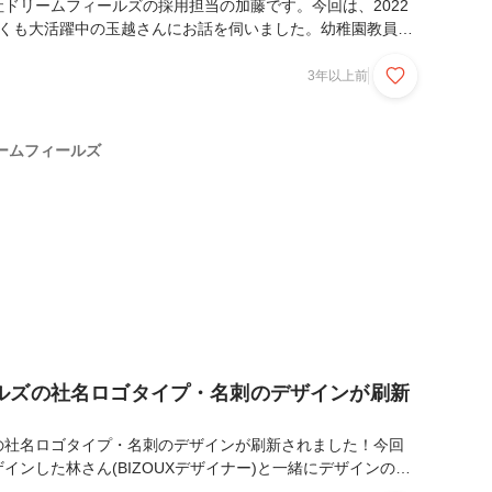
ドリームフィールズの採用担当の加藤です。今回は、2022
早くも大活躍中の玉越さんにお話を伺いました。幼稚園教員か
へ飛び込んできてくれた玉越さん。なぜドリームフィールズに
ひ最後までご覧くださいませ！プロフィール玉越 千優
3年以上前
）日本橋店東京都出身。短期大学卒業後、幼稚園の教員として約
8月にドリームフィールズに入社。現在はBIZOUXスタイリストと
稚園の先生を目指したきっかけは？私が幼稚園のときの担任の
ームフィールズ
ふうになりたいなと思って、幼稚園の先生を目指し...
ルズの社名ロゴタイプ・名刺のデザインが刷新
の社名ロゴタイプ・名刺のデザインが刷新されました！今回
インした林さん(BIZOUXデザイナー)と一緒にデザインの変
人事労務部長)に制作秘話を伺いました！－今回はどんなきっ