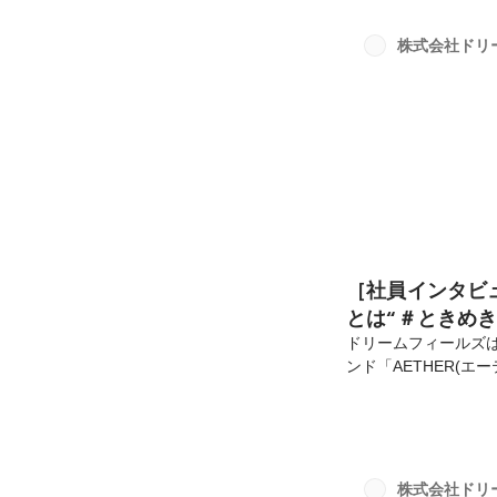
社をして１ヶ月目の社
社を決めたのかを、お
株式会社ドリ
スタイリストの椎木悠
［社員インタビ
とは“＃ときめ
ドリームフィールズは
ンド「AETHER(エ
造所を母体とする株
拡大を受けて2020
こで、今回はドリー
社をして１ヶ月目の社
社を決めたのかを、
株式会社ドリ