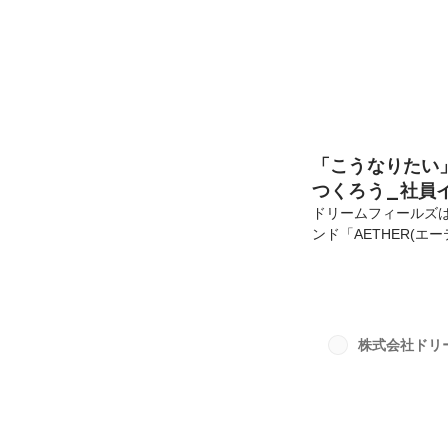
「こうなりたい
つくろう_社員
ドリームフィールズは
ンド「AETHER(エ
造所を母体とする株
迎えるドリームフィ
ションは、「ときめ
参照ください。社員
ーマに連載していま
株式会社ドリ
てください！今回、ご