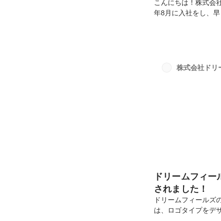
こんにちは！株式会社
年8月に入社をし、
らジュエリーの世界
きてくれたのか？ぜ
BIZOUX（ビズー
2年勤務。2022年
して勤務。ー元々幼
株式会社ドリ
先生に憧れて、あんな
ドリームフィー
されました！
ドリームフィールズ
は、ロゴタイプをデザ
更を進めた渡辺さん(