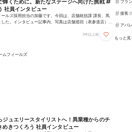
で輝くために。新たなステージへ向けた挑戦 #
ブラ
う 社員インタビュー
接客
(
ィールズ採用担当の加藤です。今回は、店舗統括課 課長、馬
ました。インタビュー記事内、写真は店舗巡回（表参道店）に
アパ
読んでいただけますと幸いです。プロフィール馬場 脩ジュエ
進部 店舗統括課 課長東京都江戸川区出身。新卒で、有限会社
3年以上前
もっと見
エリーに出会い、店長・卸営業～財務経理まで幅広く担当。5
株式会社サザビーリーグにて勤務。販売職を経た後に、計5ブ
、2022年６月より株式会社ドリームフィールズの親会社株
ームフィールズ
社。現在は、ドリームフィールズにてジュエリー事業本...
らジュエリースタイリストへ！異業種からのチ
きめきつくろう 社員インタビュー