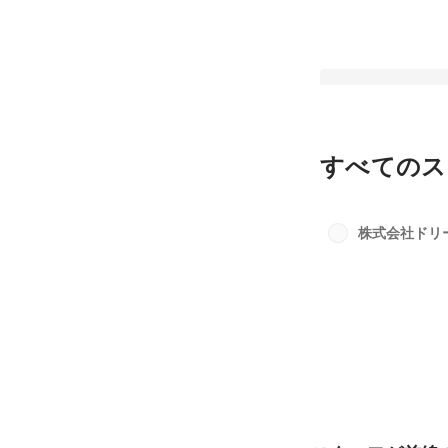
すべてのス
スタッフが前線で輝
なステージへ向けた挑戦 #
株式会社ドリ
つくろう 社員イン
最新順で表示