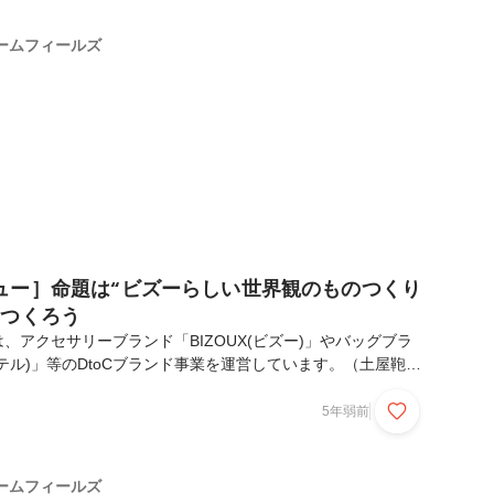
員が“今”何を感じているのか、なぜドリームフィールズに入
話を聞いてみました！今回紹介するのは、BIZOUX名古屋店
ームフィールズ
紀子です。プロフィール椎木悠紀子...
ュー］命題は“ビズーらしい世界観のものつくり
きつくろう
、アクセサリーブランド「BIZOUX(ビズー)」やバッグブラ
ーテル)」等のDtoCブランド事業を運営しています。（土屋鞄製
式会社ハリズリーのグループ会社です。）そんな弊社、事業の
年度より採用を強化しており新しい社員が増えてきました。そ
5年弱前
ムフィールズの雰囲気を感じていただくために、新卒/中途入
員が“今”何を感じているのか、なぜドリームフィールズに入
お話を聞いてみました！今回紹介するのは、ジュエリー事業部
ームフィールズ