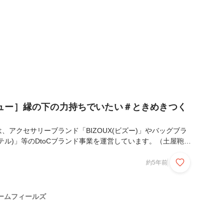
です。プロフィール水野有佳 ジュエリ...
ュー］縁の下の力持ちでいたい＃ときめきつく
、アクセサリーブランド「BIZOUX(ビズー)」やバッグブラ
ーテル)」等のDtoCブランド事業を運営しています。（土屋鞄製
式会社ハリズリーのグループ会社です。）そんな弊社、事業の
年度より採用を強化しており新しい社員が増えてきました。そ
約5年前
ムフィールズの雰囲気を感じていただくために、新卒/中途入
員が“今”何を感じているのか、なぜドリームフィールズに入
お話を聞いてみました！今回は、今年の春に入社しました財務
ームフィールズ
ご紹介します。プロフィール所属：財務...