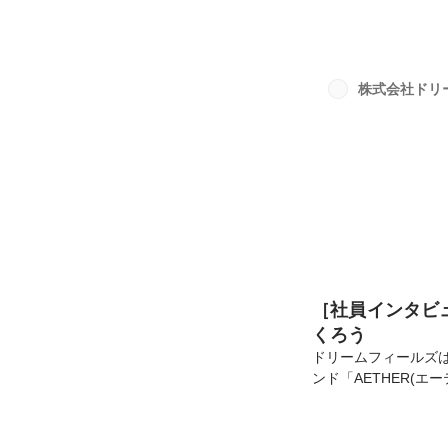
かけでデザインを変更し
AETHER、Cafe 
にドリームフィール
リームフィールズら
株式会社ドリ
かけですね。前回のロ
［社員インタビ
くろう
ドリームフィールズは
ンド「AETHER(エ
造所を母体とする株
拡大を受けて2020
こで、今回はドリー