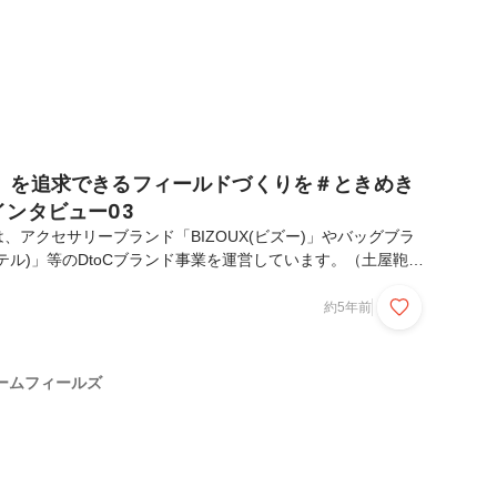
」を追求できるフィールドづくりを＃ときめき
インタビュー03
、アクセサリーブランド「BIZOUX(ビズー)」やバッグブラ
ーテル)」等のDtoCブランド事業を運営しています。（土屋鞄製
式会社ハリズリーのグループ会社です。）今年で創業20周年を
ールズは、今期、ミッションとバリューを策定しました。ミッ
約5年前
き、つくろう。」※なぜ作ることになったのか？はこちらをご
インタビューは、ミッションの「ときめき、つくろう。」をテ
す。一緒にときめきをつくっている魅力的な仲間をご紹介させ
ームフィールズ
紹介させていただくのは人事総務部長の渡...