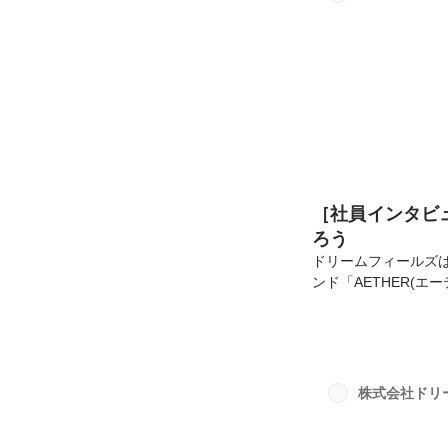
プロダクト課水野有佳
［社員インタビ
ろう
ドリームフィールズは
ンド「AETHER(エ
造所を母体とする株
拡大を受けて2020
こで、今回はドリー
社をして１ヶ月目の社
社を決めたのかを、
株式会社ドリ
経理部経理課の社員を