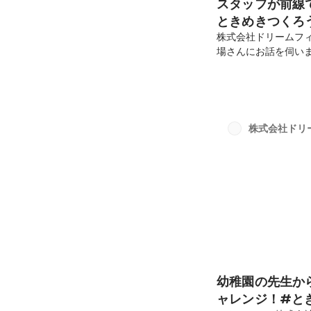
スタッフが前線
ときめきつくろ
株式会社ドリームフ
場さんにお話を伺い
密着！ぜひ最後まで
リー事業本部 事業推
ラストに入社。ジュ
年ほど勤務した後、
ランドの運営に携わり
株式会社ドリ
式会社ハリズリーに入
幼稚園の先生か
ャレンジ！#と