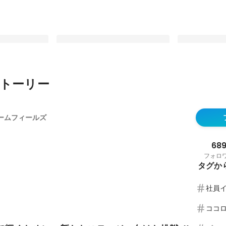
トーリー
くために。新た
幼稚園の先生からジュエリースタイ
ドリームフィ
ときめき
リストへ！異業種からのチャレン
プ・名刺のデ
ームフィールズ
タビュー
ジ！#ときめきつくろう 社員インタ
た！
最新順で表示
最新順で表示
ビュー
68
フォロ
タグか
社員
ココ