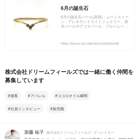
6月の誕生石
6月の誕生石パール(真珠)・ムーンストー
ン・アレキサンドライトジュエリー。湖
水パールやアコヤパール、ブルームーン
ストーン、アレキサンドライトのリング
(指輪)、ネックレス、ペンダント、ピア
スを豊富にご用意。
https://bizoux.jp/collections/birthstone6
株式会社ドリームフィールズでは一緒に働く仲間を
募集しています
接客
アパレル
ココロオドル瞬間
社員インタビュー
販売職
加藤 祐子
株式会社ドリームフィールズ / ディレクター