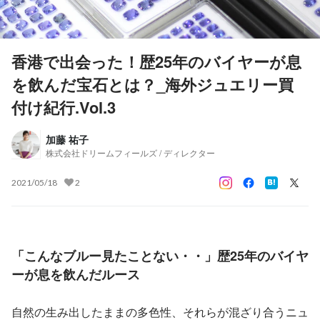
香港で出会った！歴25年のバイヤーが息
を飲んだ宝石とは？_海外ジュエリー買
付け紀行.Vol.3
加藤 祐子
株式会社ドリームフィールズ / ディレクター
2021/05/18
2
「こんなブルー見たことない・・」歴25年のバイヤ
ーが息を飲んだルース
自然の生み出したままの多色性、それらが混ざり合うニュ