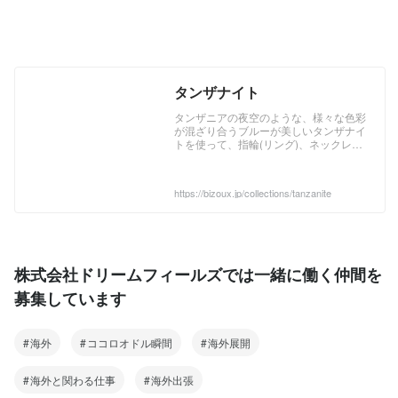
タンザナイト
タンザニアの夜空のような、様々な色彩
が混ざり合うブルーが美しいタンザナイ
トを使って、指輪(リング)、ネックレ
ス、ピアス、ペンダントトップをお作り
しました。夕暮れ時の空を映し出したよ
うな青紫のさまざまな表情を持つブルー
https://bizoux.jp/collections/tanzanite
は、他の宝石では味わえない、天然のタ
ンザナイトだからこそ楽しるカラーで
す。
株式会社ドリームフィールズでは一緒に働く仲間を
募集しています
海外
ココロオドル瞬間
海外展開
海外と関わる仕事
海外出張