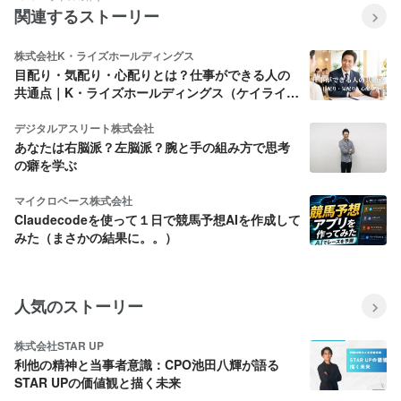
関連するストーリー
株式会社K・ライズホールディングス
目配り・気配り・心配りとは？仕事ができる人の
共通点｜K・ライズホールディングス（ケイライ
ズ)
デジタルアスリート株式会社
あなたは右脳派？左脳派？腕と手の組み方で思考
の癖を学ぶ
マイクロベース株式会社
Claudecodeを使って１日で競馬予想AIを作成して
みた（まさかの結果に。。）
人気のストーリー
株式会社STAR UP
利他の精神と当事者意識：CPO池田八輝が語る
STAR UPの価値観と描く未来