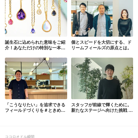
誕生石に込められた意味をご紹
個とスピードを大切にする、ド
介！あなただけの特別な一本
リームフィールズの原点とは。
を、お探しいただけます。
「こうなりたい」を追求できる
スタッフが前線で輝くために。
フィールドづくりを＃ときめき
新たなステージへ向けた挑戦 #
つくろう_社員インタビュー03
ときめきつくろう 社員インタビ
ュー
ココロオドル瞬間